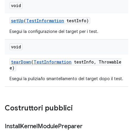
void
set
Up
(
Test
Information
test
Info)
Esegui la configurazione del target per i test.
void
tear
Down
(
Test
Information
test
Info
,
Throwable
e)
Esegui la pulizia/lo smantellamento del target dopo il test.
Costruttori pubblici
Install
Kernel
Module
Preparer