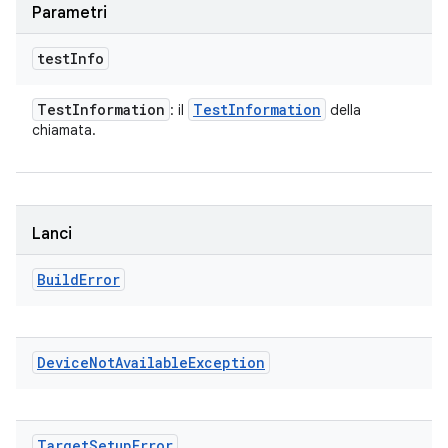
Parametri
test
Info
Test
Information
Test
Information
: il
della
chiamata.
Lanci
Build
Error
Device
Not
Available
Exception
Target
Setup
Error