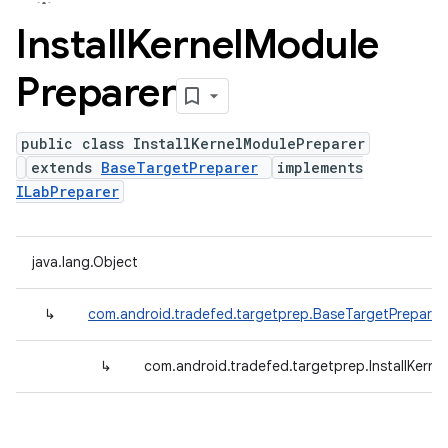
Install
Kernel
Module
Preparer
public class InstallKernelModulePreparer
extends
BaseTargetPreparer
implements
ILabPreparer
java.lang.Object
↳
com.android.tradefed.targetprep.BaseTargetPreparer
↳
com.android.tradefed.targetprep.InstallKerne