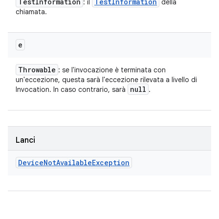
Test
Information
Test
Information
: il
della
chiamata.
e
Throwable
: se l'invocazione è terminata con
un'eccezione, questa sarà l'eccezione rilevata a livello di
null
Invocation. In caso contrario, sarà
.
Lanci
Device
Not
Available
Exception