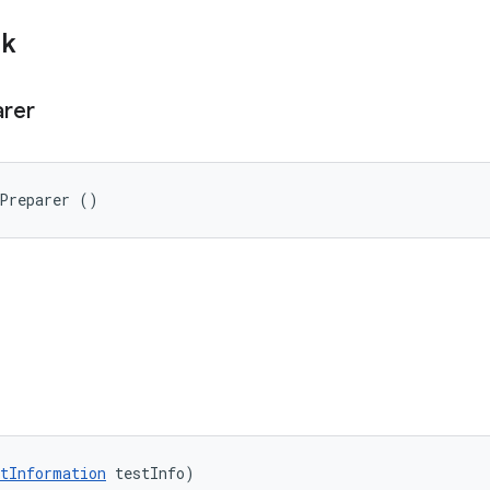
ik
arer
nPreparer ()
tInformation
 testInfo)