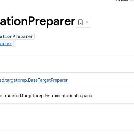
ation
Preparer
ationPreparer
parer
ed.targetprep.BaseTargetPreparer
d.tradefed.targetprep.InstrumentationPreparer