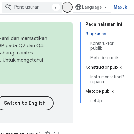
/
Masuk
Pada halaman ini
Ringkasan
 kami dan memastikan
Konstruktor
OSP pada Q2 dan Q4.
publik
Cabang manifes
Metode publik
SP. Untuk mengetahui
Konstruktor publik
InstrumentationP
reparer
Metode publik
setUp
formasi ini membantu?