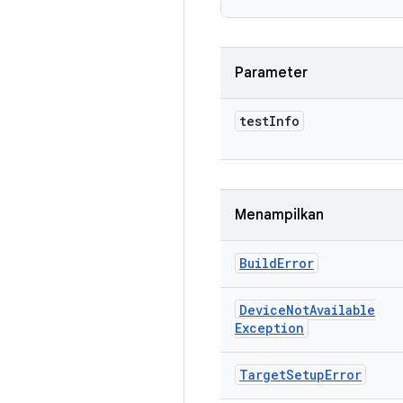
Parameter
test
Info
Menampilkan
Build
Error
Device
Not
Available
Exception
Target
Setup
Error