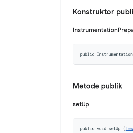
Konstruktor publ
Instrumentation
Prep
public Instrumentatio
Metode publik
set
Up
public void setUp (
Tes