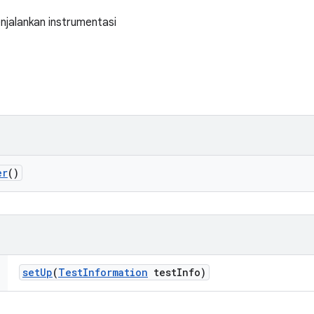
jalankan instrumentasi
er
()
set
Up
(
Test
Information
test
Info)