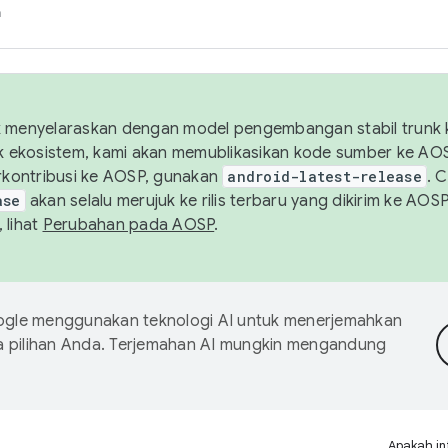
h
uk menyelaraskan dengan model pengembangan stabil trunk
tuk ekosistem, kami akan memublikasikan kode sumber ke A
kontribusi ke AOSP, gunakan
android-latest-release
. 
ase
akan selalu merujuk ke rilis terbaru yang dikirim ke AO
 lihat
Perubahan pada AOSP
.
gle menggunakan teknologi AI untuk menerjemahkan
a pilihan Anda. Terjemahan AI mungkin mengandung
Apakah in