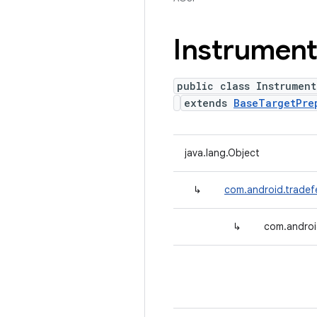
Instrument
public class Instrument
extends
BaseTargetPre
java.lang.Object
↳
com.android.tradef
↳
com.androi