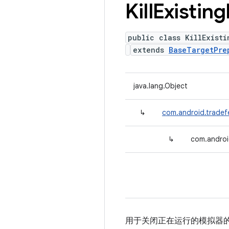
Kill
Existing
public class KillExisti
extends
BaseTargetPre
java.lang.Object
↳
com.android.tradef
↳
com.android
用于关闭正在运行的模拟器