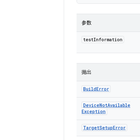
参数
test
Information
抛出
Build
Error
Device
Not
Available
Exception
Target
Setup
Error