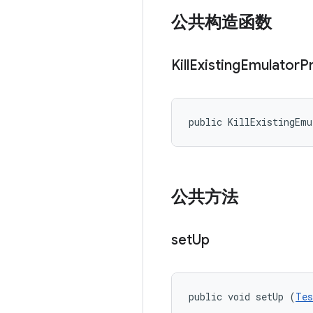
公共构造函数
Kill
Existing
Emulator
P
public KillExistingEm
公共方法
set
Up
public void setUp (
Tes