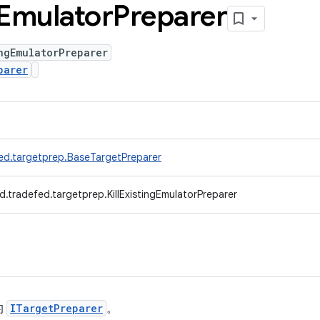
Emulator
Preparer
ngEmulatorPreparer
parer
ed.targetprep.BaseTargetPreparer
.tradefed.targetprep.KillExistingEmulatorPreparer
的
ITargetPreparer
。