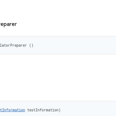
reparer
ulatorPreparer ()
tInformation
 testInformation)