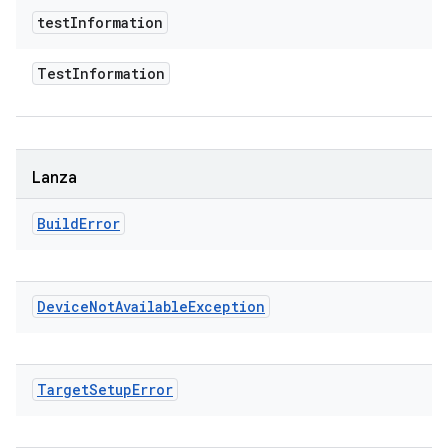
test
Information
Test
Information
Lanza
Build
Error
Device
Not
Available
Exception
Target
Setup
Error