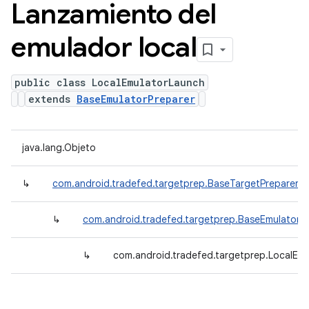
Lanzamiento del
emulador local
public class LocalEmulatorLaunch
extends
BaseEmulatorPreparer
java.lang.Objeto
↳
com.android.tradefed.targetprep.BaseTargetPreparer
↳
com.android.tradefed.targetprep.BaseEmulatorP
↳
com.android.tradefed.targetprep.LocalEm