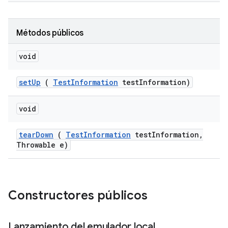
Métodos públicos
void
set
Up
(
Test
Information
test
Information)
void
tear
Down
(
Test
Information
test
Information
,
Throwable e)
Constructores públicos
Lanzamiento del emulador local