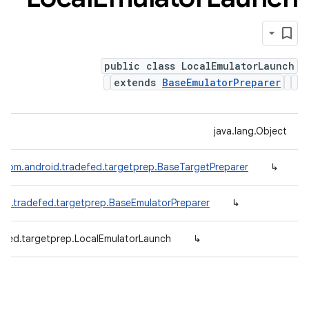
public class LocalEmulatorLaunch
extends
BaseEmulatorPreparer
java.lang.Object
com.android.tradefed.targetprep.BaseTargetPreparer
↳
id.tradefed.targetprep.BaseEmulatorPreparer
↳
efed.targetprep.LocalEmulatorLaunch
↳