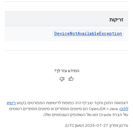
זריקות
Device
Not
Available
Exception
המידע עזר לך?
רישיון
דוגמאות התוכן והקוד שבדף הזה כפופות לרישיונות המפורטים בקטע
.‏ Java ו-OpenJDK הם סימנים מסחריים או סימנים מסחריים רשומים
לתוכן
של חברת Oracle ו/או של השותפים העצמאיים שלה.
עדכון אחרון: 2025-07-27 (שעון UTC).