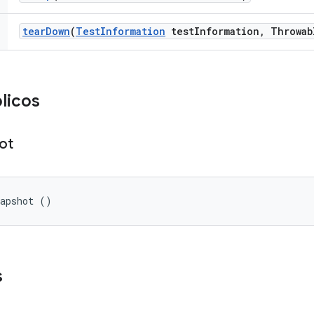
tear
Down
(
Test
Information
test
Information
,
Throwab
licos
ot
napshot ()
s