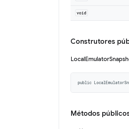
void
Construtores púb
Local
Emulator
Snapsh
public LocalEmulatorS
Métodos público