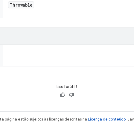
Throwable
Isso foi útil?
a página estão sujeitos às licenças descritas na
Licença de conteúdo
. Ja