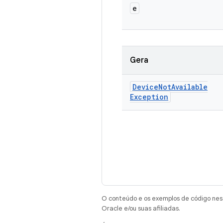
e
Gera
Device
Not
Available
Exception
O conteúdo e os exemplos de código nest
Oracle e/ou suas afiliadas.