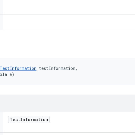
TestInformation
 testInformation, 

ble e)
Test
Information