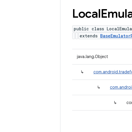
Local
Emula
public class LocalEmul
extends
BaseEmulator
java.lang.Object
↳
com.android.tradef
↳
com.androi
↳
co