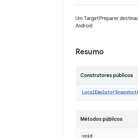
Um TargetPreparer destinad
Android
Resumo
Construtores públicos
Local
Emulator
Snapshot
Métodos públicos
void