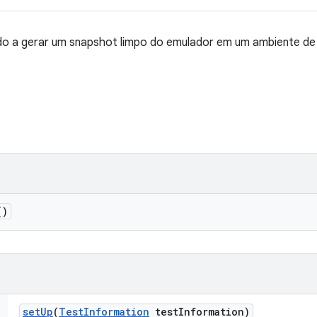
o a gerar um snapshot limpo do emulador em um ambiente de 
()
set
Up
(
Test
Information
test
Information)