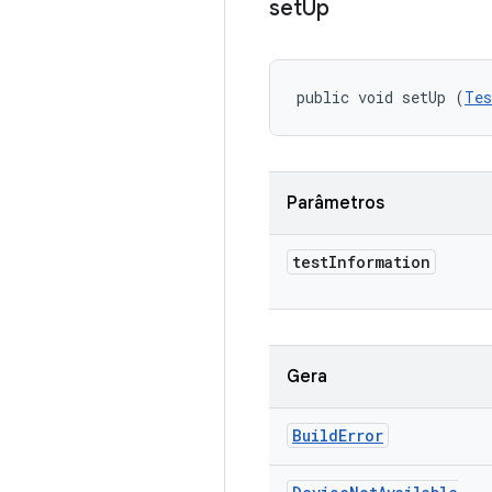
set
Up
public void setUp (
Tes
Parâmetros
test
Information
Gera
Build
Error