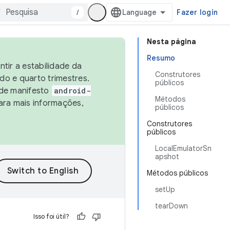
/
Fazer login
Nesta página
Resumo
tir a estabilidade da
Construtores
o e quarto trimestres.
públicos
 de manifesto
android-
Métodos
ara mais informações,
públicos
Construtores
públicos
LocalEmulatorSn
apshot
Métodos públicos
setUp
tearDown
Isso foi útil?