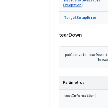
Device
Not
Available
Exception
Target
Setup
Error
tear
Down
public void tearDown (
                Throwa
Parâmetros
test
Information