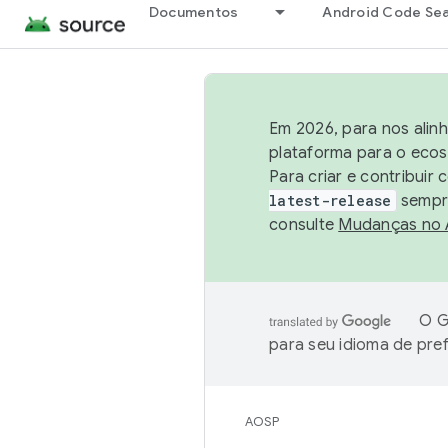
Documentos
Android Code Se
Em 2026, para nos alin
plataforma para o ecos
Para criar e contribuir
latest-release
sempre
consulte
Mudanças no
O G
para seu idioma de pre
AOSP