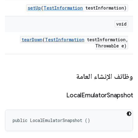
set
Up
(
Test
Information
test
Information)
void
tear
Down
(
Test
Information
test
Information
,
Throwable e)
وظائف الإنشاء العامة
Local
Emulator
Snapshot
public LocalEmulatorSnapshot ()