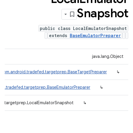
Snapshot
public class LocalEmulatorSnapshot
extends
BaseEmulatorPreparer
java.lang.Object
com.android.tradefed.targetprep.BaseTargetPreparer
↳
id.tradefed.targetprep.BaseEmulatorPreparer
↳
ed.targetprep.LocalEmulatorSnapshot
↳