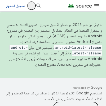
تسجيل الدخول
اعتبارًا من عام 2026، ولضمان اتّساق نموذج التطوير الثابت الأساسي
واستقرار المنصة في النظام المتكامل، سننشر رمز المصدر في مشروع
Android مفتوح المصدر (AOSP) في الربعَين الثاني والرابع. لبناء
مشروع Android مفتوح المصدر والمساهمة فيه، استخدِم
android-latest-release
. سيشير فرع بيان
android-
latest-release
دائمًا إلى أحدث إصدار تم نشره في مشروع
Android مفتوح المصدر. لمزيد من المعلومات، يُرجى الاطّلاع على
التغييرات في مشروع Android مفتوح المصدر
.
تستخدم Google تكنولوجيا الذكاء الاصطناعي لترجمة المحتوى إلى
لغتك المفضّلة، وقد تتضمّن بعض الأخطاء.