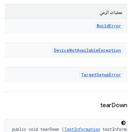
عمليات الرمي
Build
Error
Device
Not
Available
Exception
Target
Setup
Error
tear
Down
public void tearDown (
TestInformation
 testInformati