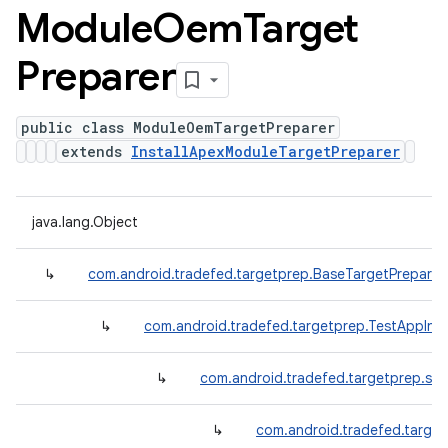
Module
Oem
Target
Preparer
public class ModuleOemTargetPreparer
extends
InstallApexModuleTargetPreparer
java.lang.Object
↳
com.android.tradefed.targetprep.BaseTargetPreparer
↳
com.android.tradefed.targetprep.TestAppInst
↳
com.android.tradefed.targetprep.suit
↳
com.android.tradefed.target