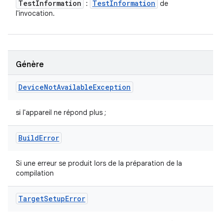
Test
Information
Test
Information
:
de
l'invocation.
Génère
Device
Not
Available
Exception
si l'appareil ne répond plus ;
Build
Error
Si une erreur se produit lors de la préparation de la
compilation
Target
Setup
Error