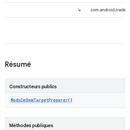
↳
com.android.tradef
Résumé
Constructeurs publics
Module
Oem
Target
Preparer
()
Méthodes publiques