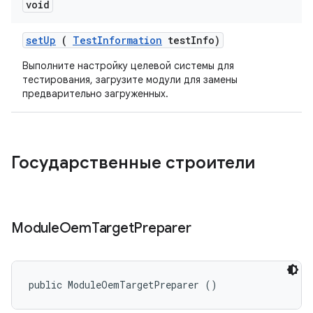
void
set
Up
(
Test
Information
test
Info)
Выполните настройку целевой системы для
тестирования, загрузите модули для замены
предварительно загруженных.
Государственные строители
Module
Oem
Target
Preparer
public ModuleOemTargetPreparer ()