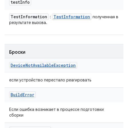
test
Info
Test
Information
Test
Information
:
полученная в
результате вызова.
Броски
Device
Not
Available
Exception
если устройство перестало реагировать
Build
Error
Если ошибка возникает в процессе подготовки
сборки