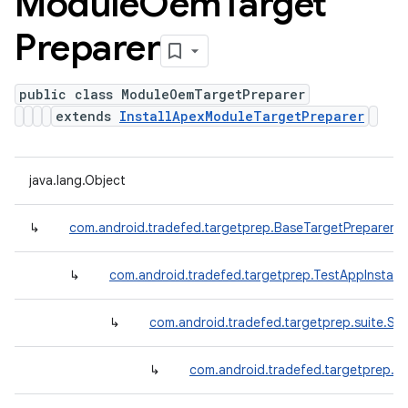
Module
Oem
Target
Preparer
public class ModuleOemTargetPreparer
extends
InstallApexModuleTargetPreparer
java.lang.Object
↳
com.android.tradefed.targetprep.BaseTargetPreparer
↳
com.android.tradefed.targetprep.TestAppInstall
↳
com.android.tradefed.targetprep.suite.Suit
↳
com.android.tradefed.targetprep.In