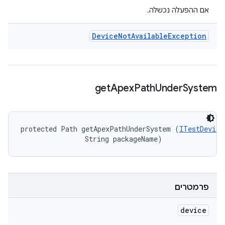
אם ההפעלה נכשלה.
Device
Not
Available
Exception
get
Apex
Path
Under
System
protected Path getApexPathUnderSystem (
ITestDevice
                String packageName)
פרמטרים
device