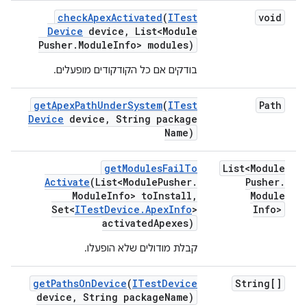
check
Apex
Activated
(
ITest
void
Device
device
,
List<Module
Pusher
.
Module
Info> modules)
בודקים אם כל הקודקודים מופעלים.
get
Apex
Path
Under
System
(
ITest
Path
Device
device
,
String package
Name)
get
Modules
Fail
To
List<Module
Activate
(List<Module
Pusher
.
Pusher
.
Module
Info> to
Install
,
Module
Set<
ITest
Device
.
Apex
Info
>
Info>
activated
Apexes)
קבלת מודולים שלא הופעלו.
get
Paths
On
Device
(
ITest
Device
String[]
device
,
String package
Name)