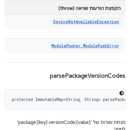
הקפצת הודעות שגיאה (throw)
Device
Not
Available
Exception
Module
Pusher
.
Module
Push
Error
parse
Package
Version
Codes
protected ImmutableMap<String, String> parsePackag
מנתח שורות של 'package:{key} versionCode:{value}'
למפה.