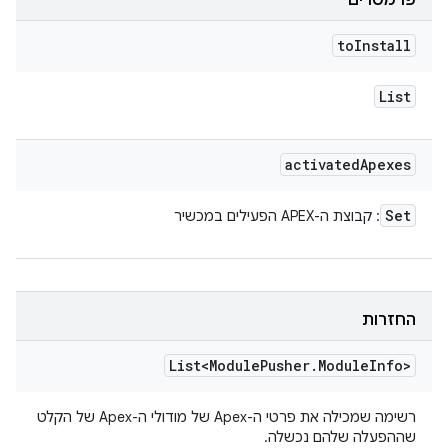
פרמטרים
to
Install
List
activated
Apexes
Set
: קבוצת ה-APEX הפעילים במכשיר
החזרות
List<Module
Pusher
.
Module
Info>
רשימה שמכילה את פרטי ה-Apex של מודולי ה-Apex של הקלט
שההפעלה שלהם נכשלה.