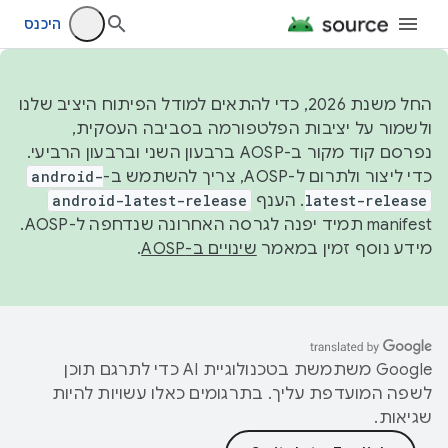
היכנס
החל משנת 2026, כדי להתאים למודל הפיתוח היציב שלנו
ולשמור על יציבות הפלטפורמה בסביבה העסקית,
נפרסם קוד מקור ב-AOSP ברבעון השני וברבעון הרביעי.
כדי ליצור ולתרום ל-AOSP, צריך להשתמש ב-
android-
latest-release
. הענף
android-latest-release
manifest תמיד יפנה לגרסה האחרונה שנדחפה ל-AOSP.
מידע נוסף זמין במאמר
שינויים ב-AOSP
.
‫Google משתמשת בטכנולוגיית AI כדי לתרגם תוכן
לשפה המועדפת עליך. בתרגומים כאלו עשויות להיות
שגיאות.