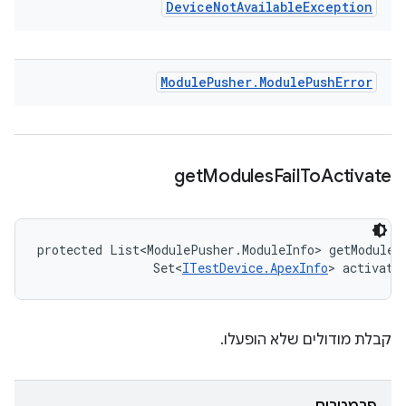
Device
Not
Available
Exception
Module
Pusher
.
Module
Push
Error
get
Modules
Fail
To
Activate
protected List<ModulePusher.ModuleInfo> getModules
                Set<
ITestDevice.ApexInfo
> activate
קבלת מודולים שלא הופעלו.