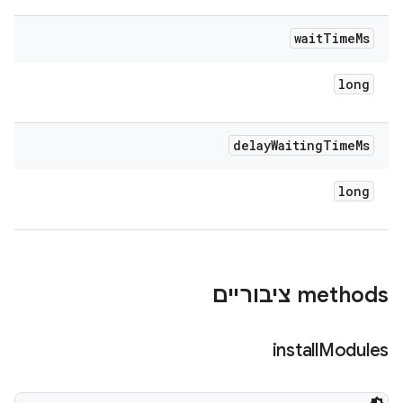
wait
Time
Ms
long
delay
Waiting
Time
Ms
long
‫methods ציבוריים
install
Modules