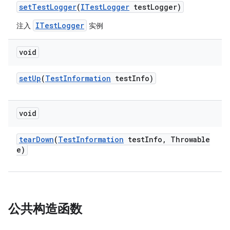
set
Test
Logger
(
ITest
Logger
test
Logger)
ITestLogger
注入
实例
void
set
Up
(
Test
Information
test
Info)
void
tear
Down
(
Test
Information
test
Info
,
Throwable
e)
公共构造函数