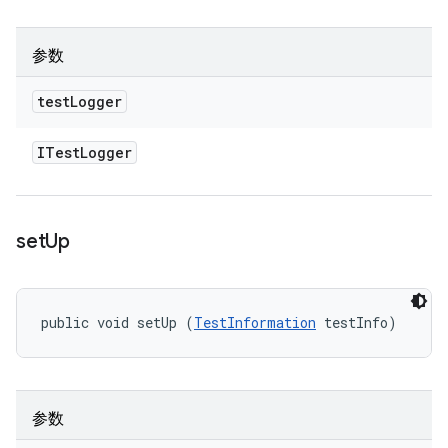
参数
test
Logger
ITest
Logger
set
Up
public void setUp (
TestInformation
 testInfo)
参数