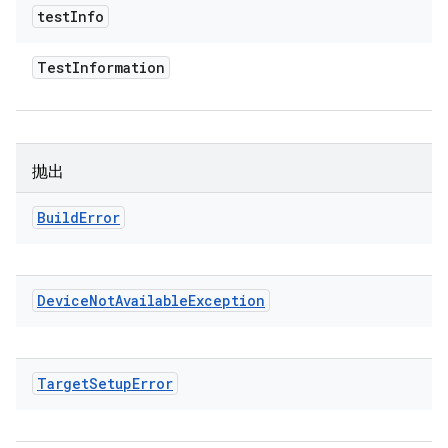
test
Info
Test
Information
抛出
Build
Error
Device
Not
Available
Exception
Target
Setup
Error