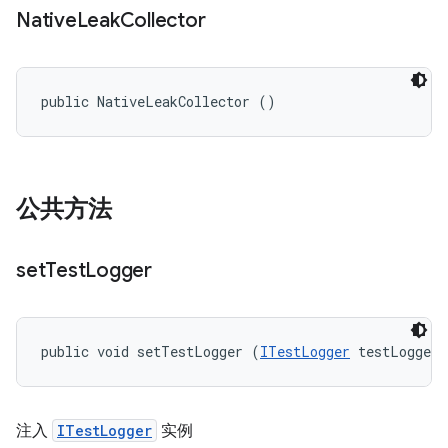
Native
Leak
Collector
public NativeLeakCollector ()
公共方法
set
Test
Logger
public void setTestLogger (
ITestLogger
 testLogger)
注入
ITestLogger
实例