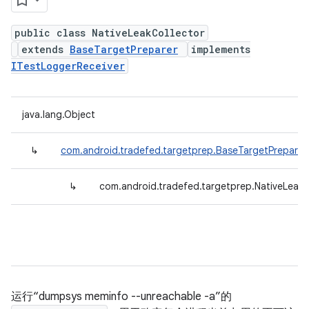
public class NativeLeakCollector
extends
BaseTargetPreparer
implements
ITestLoggerReceiver
java.lang.Object
↳
com.android.tradefed.targetprep.BaseTargetPreparer
↳
com.android.tradefed.targetprep.NativeLeakC
运行“dumpsys meminfo --unreachable -a”的