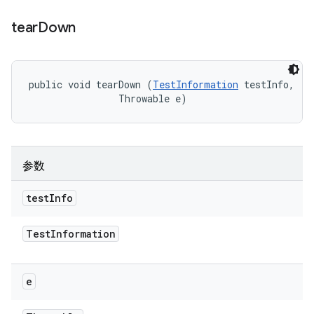
tear
Down
public void tearDown (
TestInformation
 testInfo, 

                Throwable e)
参数
test
Info
Test
Information
e