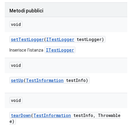
Metodi pubblici
void
set
Test
Logger
(
ITest
Logger
test
Logger)
ITestLogger
Inserisce l'istanza
void
set
Up
(
Test
Information
test
Info)
void
tear
Down
(
Test
Information
test
Info
,
Throwable
e)