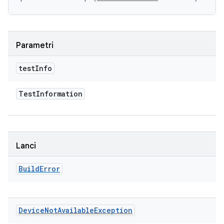
Parametri
test
Info
Test
Information
Lanci
Build
Error
Device
Not
Available
Exception