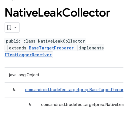
Native
Leak
Collector
public class NativeLeakCollector
extends
BaseTargetPreparer
implements
ITestLoggerReceiver
java.lang.Object
↳
com.android.tradefed.targetprep.BaseTargetPreparer
↳
com.android.tradefed.targetprep.NativeLeakC