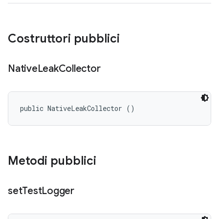
Costruttori pubblici
Native
Leak
Collector
public NativeLeakCollector ()
Metodi pubblici
set
Test
Logger