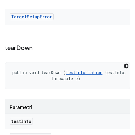
Target
Setup
Error
tear
Down
public void tearDown (
TestInformation
 testInfo, 

                Throwable e)
Parametri
test
Info