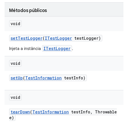
Métodos públicos
void
set
Test
Logger
(
ITest
Logger
test
Logger)
ITestLogger
Injeta a instância
.
void
set
Up
(
Test
Information
test
Info)
void
tear
Down
(
Test
Information
test
Info
,
Throwable
e)