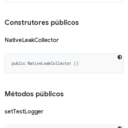
Construtores públicos
Native
Leak
Collector
public NativeLeakCollector ()
Métodos públicos
set
Test
Logger