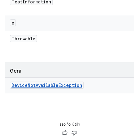
Test
Information
e
Throwable
Gera
Device
Not
Available
Exception
Isso foi útil?