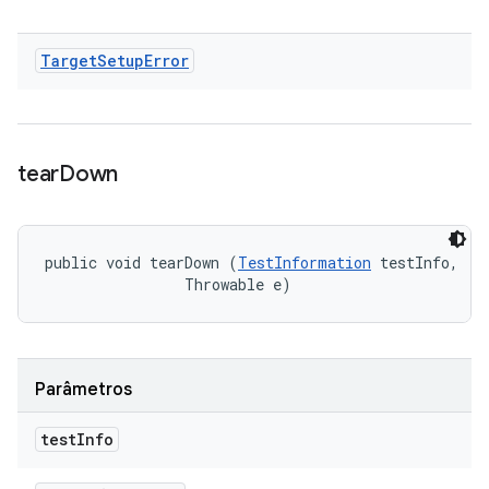
Target
Setup
Error
tear
Down
public void tearDown (
TestInformation
 testInfo, 

                Throwable e)
Parâmetros
test
Info