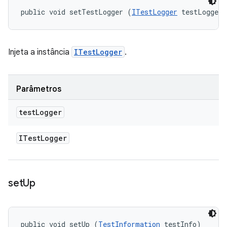
public void setTestLogger (
ITestLogger
 testLogger)
Injeta a instância
ITestLogger
.
Parâmetros
test
Logger
ITest
Logger
set
Up
public void setUp (
TestInformation
 testInfo)