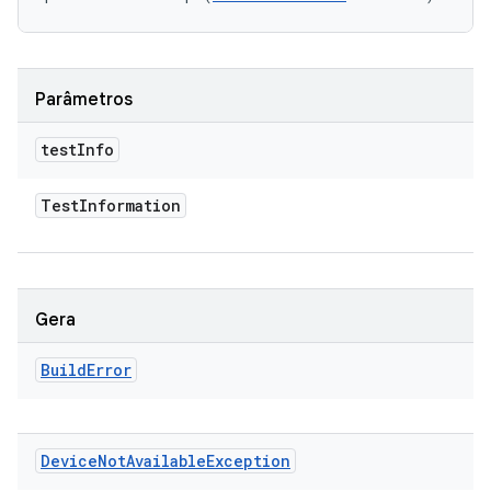
Parâmetros
test
Info
Test
Information
Gera
Build
Error
Device
Not
Available
Exception