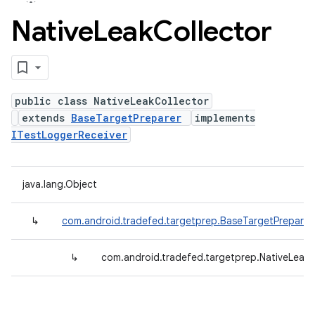
Native
Leak
Collector
public class NativeLeakCollector
extends
BaseTargetPreparer
implements
ITestLoggerReceiver
java.lang.Object
↳
com.android.tradefed.targetprep.BaseTargetPreparer
↳
com.android.tradefed.targetprep.NativeLeakC