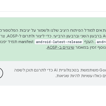
 2026, כדי להתאים למודל הפיתוח היציב שלנו ולשמור על יציבות הפלט
נפרסם קוד מקור ב-AOSP 
andr
. הענף
android-latest-release
manifest תמי
שינויים ב-AOSP
.
‫Google משתמשת בטכנולוגיית AI כדי לתרגם תוכן לשפה
 כאלו עשויות להיות שגיאות.