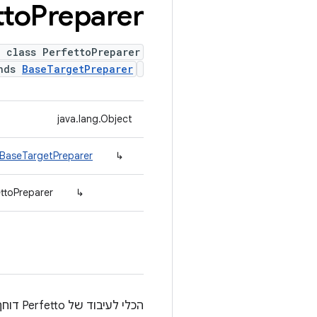
tto
Preparer
 class PerfettoPreparer
ends
BaseTargetPreparer
java.lang.Object
.BaseTargetPreparer
↳
ttoPreparer
↳
הכלי לעיבוד של Perfetto דוחף את קובץ התצורה למכשיר במיקום סטנדרטי שיש ל-Perfetto גישה אליו.