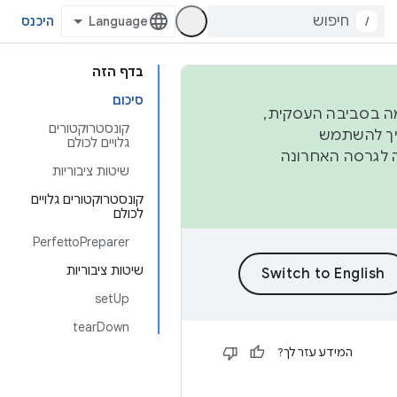
/
היכנס
בדף הזה
סיכום
פורמה בסביבה העסקית,
קונסטרוקטורים
ברבעון השני וברבעון הרביעי. כדי ליצור ולתרום ל-AOSP, צריך להשתמש
גלויים לכולם
ד יפנה לגרסה האחרונה
שיטות ציבוריות
קונסטרוקטורים גלויים
לכולם
PerfettoPreparer
שיטות ציבוריות
setUp
tearDown
המידע עזר לך?