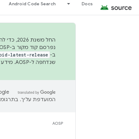
Android Code Search
Docs
החל משנת
ב-
oid-latest-release
שנדחפה ל-AOSP. מידע נוסף זמין במאמר
המועדפת עליך. בתרגומים
AOSP