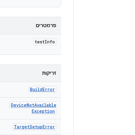
פרמטרים
test
Info
זריקות
Build
Error
Device
Not
Available
Exception
Target
Setup
Error