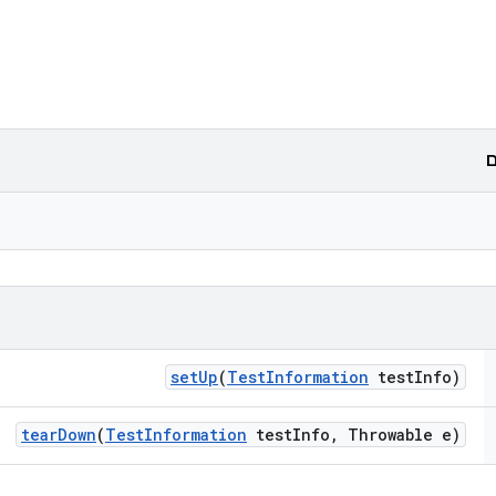
ם
set
Up
(
Test
Information
test
Info)
tear
Down
(
Test
Information
test
Info
,
Throwable e)