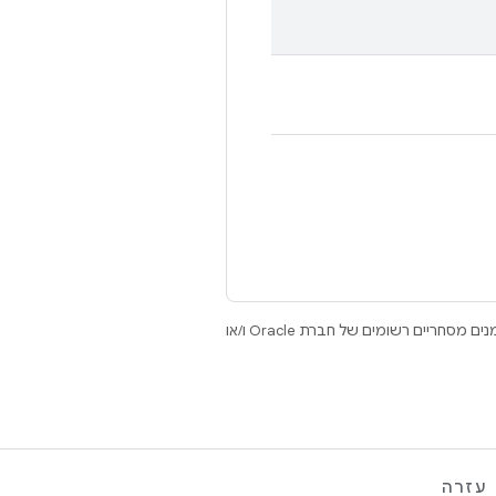
.‏ Java ו-OpenJDK הם סימנים מסחריים או סימנים מסחריים רשומים של חברת Oracle ו/או
עזרה