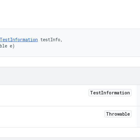
TestInformation
 testInfo, 

ble e)
Test
Information
Throwable