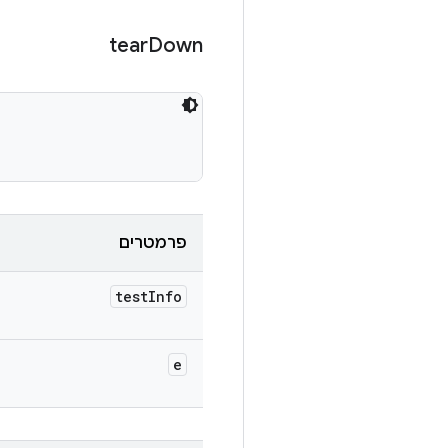
tear
Down
פרמטרים
test
Info
e