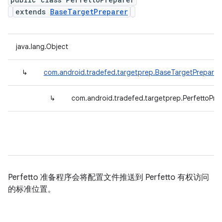
extends
BaseTargetPreparer
java.lang.Object
↳
com.android.tradefed.targetprep.BaseTargetPreparer
↳
com.android.tradefed.targetprep.PerfettoPre
Perfetto 准备程序会将配置文件推送到 Perfetto 有权访问
的标准位置。