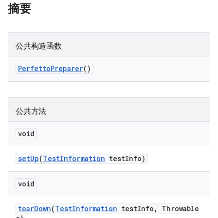
摘要
公共构造函数
Perfetto
Preparer
()
公共方法
void
set
Up
(
Test
Information
test
Info)
void
tear
Down
(
Test
Information
test
Info
,
Throwable