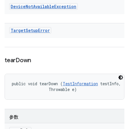
Device
Not
Available
Exception
Target
Setup
Error
tear
Down
public void tearDown (
TestInformation
 testInfo, 

                Throwable e)
参数