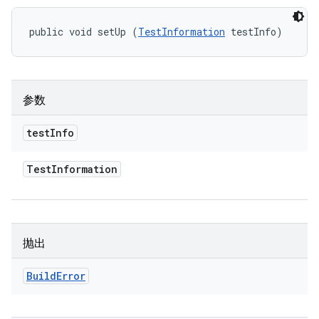
public void setUp (
TestInformation
 testInfo)
参数
test
Info
Test
Information
抛出
Build
Error