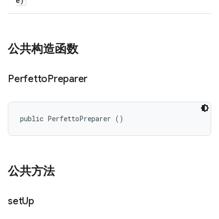
e)
公共构造函数
Perfetto
Preparer
public PerfettoPreparer ()
公共方法
set
Up