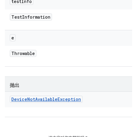
test
Info
Test
Information
e
Throwable
抛出
Device
Not
Available
Exception