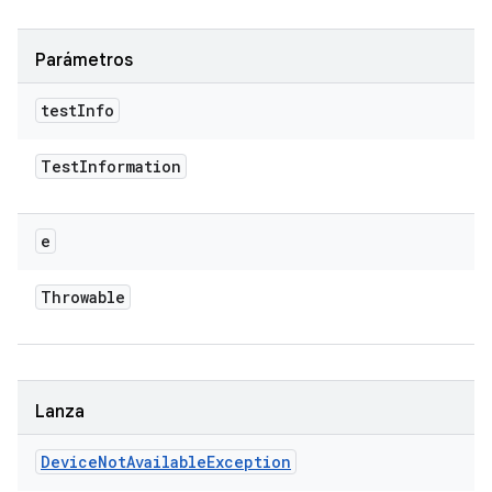
Parámetros
test
Info
Test
Information
e
Throwable
Lanza
Device
Not
Available
Exception