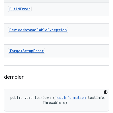
Build
Error
Device
Not
Available
Exception
Target
Setup
Error
demoler
public void tearDown (
TestInformation
 testInfo, 

                Throwable e)