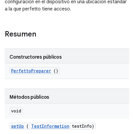
configuración en el dispositivo en una ubicación estándar
a la que perfetto tiene acceso.
Resumen
Constructores públicos
Perfetto
Preparer
()
Métodos públicos
void
set
Up
(
Test
Information
test
Info)