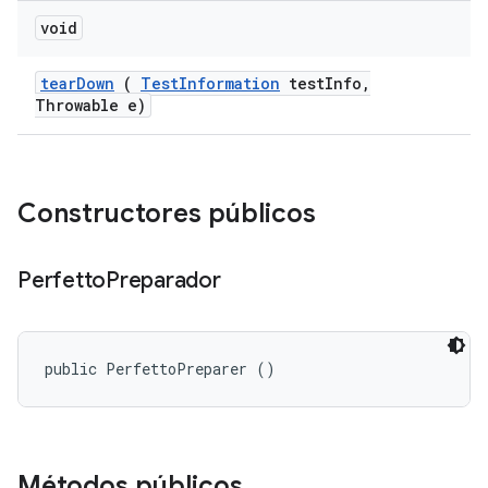
void
tear
Down
(
Test
Information
test
Info
,
Throwable e)
Constructores públicos
Perfetto
Preparador
public PerfettoPreparer ()
Métodos públicos