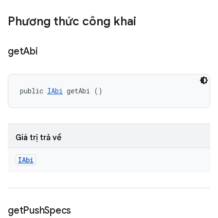
Phương thức công khai
get
Abi
public 
IAbi
 getAbi ()
Giá trị trả về
IAbi
get
Push
Specs