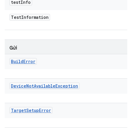
test
Info
Test
Information
Gửi
Build
Error
Device
Not
Available
Exception
Target
Setup
Error