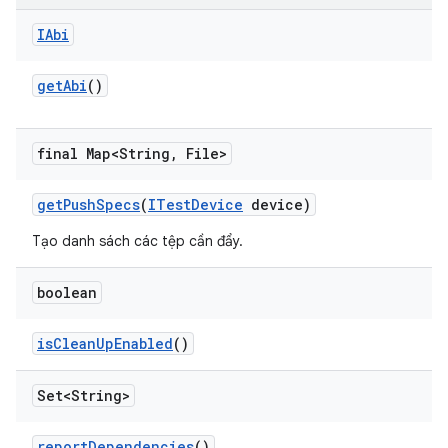
IAbi
get
Abi
()
final Map<String
,
File>
get
Push
Specs
(
ITest
Device
device)
Tạo danh sách các tệp cần đẩy.
boolean
is
Clean
Up
Enabled
()
Set<String>
report
Dependencies
()