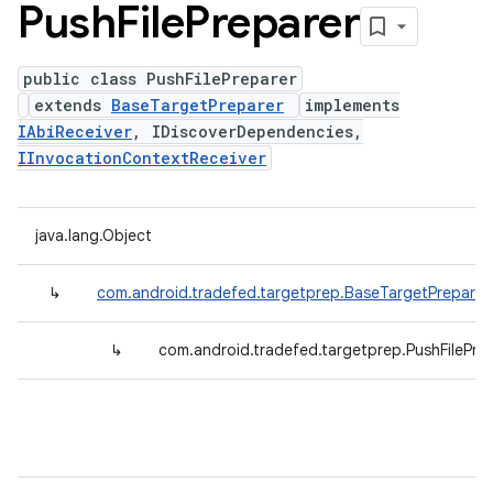
Push
File
Preparer
public class PushFilePreparer
extends
BaseTargetPreparer
implements
IAbiReceiver
, IDiscoverDependencies,
IInvocationContextReceiver
java.lang.Object
↳
com.android.tradefed.targetprep.BaseTargetPreparer
↳
com.android.tradefed.targetprep.PushFilePre