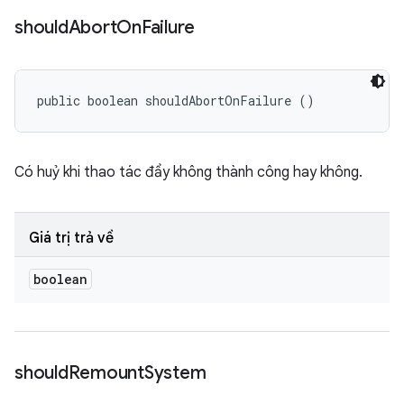
should
Abort
On
Failure
public boolean shouldAbortOnFailure ()
Có huỷ khi thao tác đẩy không thành công hay không.
Giá trị trả về
boolean
should
Remount
System