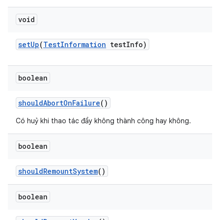
void
set
Up
(
Test
Information
test
Info)
boolean
should
Abort
On
Failure
()
Có huỷ khi thao tác đẩy không thành công hay không.
boolean
should
Remount
System
()
boolean