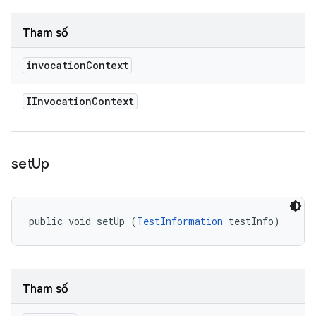
Tham số
invocation
Context
IInvocation
Context
set
Up
public void setUp (
TestInformation
 testInfo)
Tham số