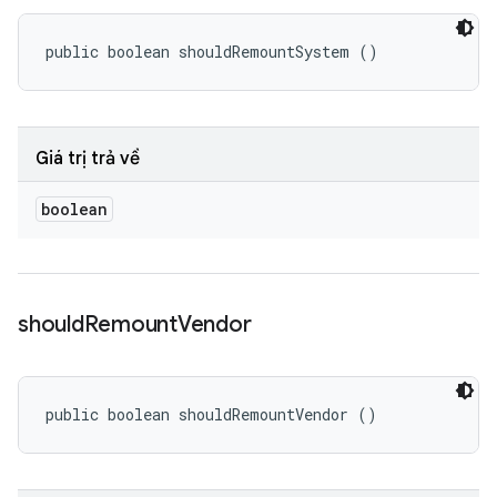
public boolean shouldRemountSystem ()
Giá trị trả về
boolean
should
Remount
Vendor
public boolean shouldRemountVendor ()