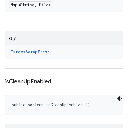
Map<String
,
File>
Gửi
Target
Setup
Error
is
Clean
Up
Enabled
public boolean isCleanUpEnabled ()