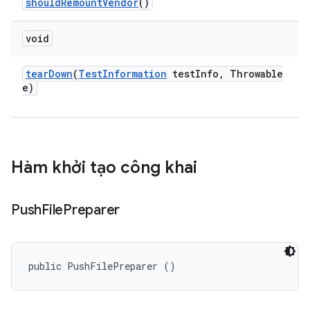
should
Remount
Vendor
()
void
tear
Down
(
Test
Information
test
Info
,
Throwable
e)
Hàm khởi tạo công khai
Push
File
Preparer
public PushFilePreparer ()