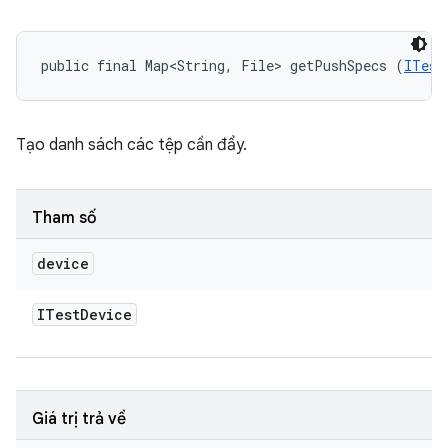
public final Map<String, File> getPushSpecs (
ITest
Tạo danh sách các tệp cần đẩy.
Tham số
device
ITest
Device
Giá trị trả về