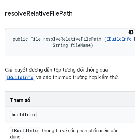
resolve
Relative
File
Path
public File resolveRelativeFilePath (
IBuildInfo
 bu
                String fileName)
Giải quyết đường dẫn tệp tương đối thông qua
IBuildInfo
và các thư mục trường hợp kiểm thử.
Tham số
build
Info
IBuild
Info
: thông tin về cấu phần phần mềm bản
dựng