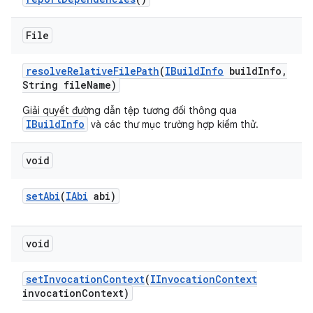
File
resolve
Relative
File
Path
(
IBuild
Info
build
Info
,
String file
Name)
Giải quyết đường dẫn tệp tương đối thông qua
IBuildInfo
và các thư mục trường hợp kiểm thử.
void
set
Abi
(
IAbi
abi)
void
set
Invocation
Context
(
IInvocation
Context
invocation
Context)