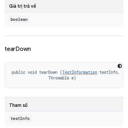
Giá trị trả về
boolean
tear
Down
public void tearDown (
TestInformation
 testInfo, 

                Throwable e)
Tham số
test
Info