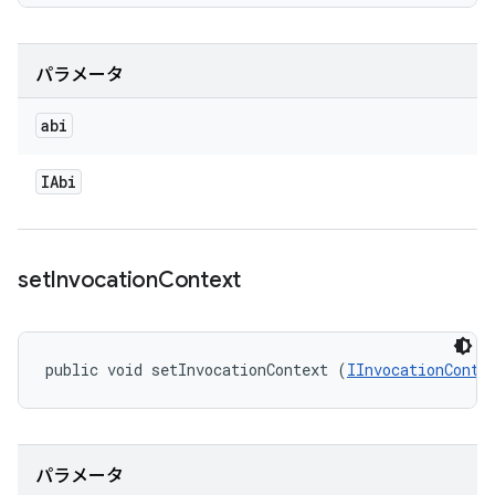
パラメータ
abi
IAbi
set
Invocation
Context
public void setInvocationContext (
IInvocationConte
パラメータ