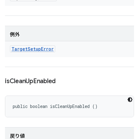
例外
Target
Setup
Error
is
Clean
Up
Enabled
public boolean isCleanUpEnabled ()
戻り値