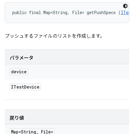
public final Map<String, File> getPushSpecs (
ITest
プッシュするファイルのリストを作成します。
パラメータ
device
ITest
Device
戻り値
Map<String
,
File>