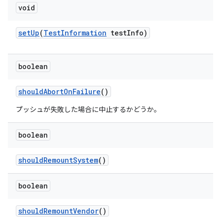
void
set
Up
(
Test
Information
test
Info)
boolean
should
Abort
On
Failure
()
プッシュが失敗した場合に中止するかどうか。
boolean
should
Remount
System
()
boolean
should
Remount
Vendor
()