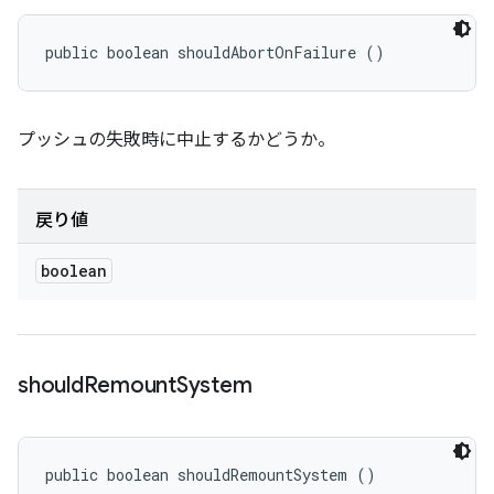
public boolean shouldAbortOnFailure ()
プッシュの失敗時に中止するかどうか。
戻り値
boolean
should
Remount
System
public boolean shouldRemountSystem ()