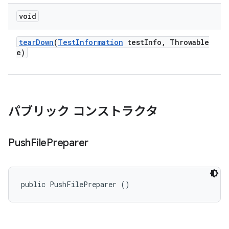
void
tear
Down
(
Test
Information
test
Info
,
Throwable
e)
パブリック コンストラクタ
Push
File
Preparer
public PushFilePreparer ()