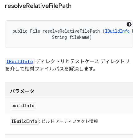
resolve
Relative
File
Path
public File resolveRelativeFilePath (
IBuildInfo
 bu
                String fileName)
IBuildInfo
ディレクトリとテストケース ディレクトリ
を介して相対ファイルパスを解決します。
パラメータ
build
Info
IBuild
Info
: ビルド アーティファクト情報