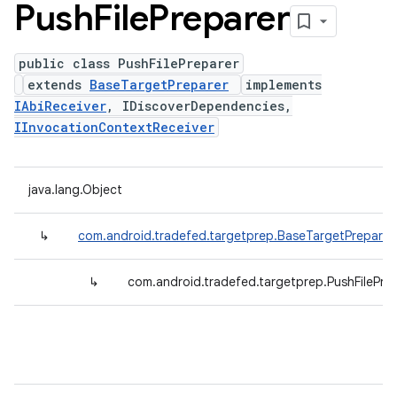
Push
File
Preparer
public class PushFilePreparer
extends
BaseTargetPreparer
implements
IAbiReceiver
, IDiscoverDependencies,
IInvocationContextReceiver
java.lang.Object
↳
com.android.tradefed.targetprep.BaseTargetPreparer
↳
com.android.tradefed.targetprep.PushFilePre