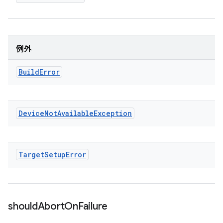
例外
Build
Error
Device
Not
Available
Exception
Target
Setup
Error
should
Abort
On
Failure