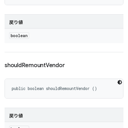
戻り値
boolean
should
Remount
Vendor
public boolean shouldRemountVendor ()
戻り値