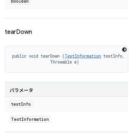
boolean
tear
Down
public void tearDown (
TestInformation
 testInfo, 

                Throwable e)
パラメータ
test
Info
Test
Information