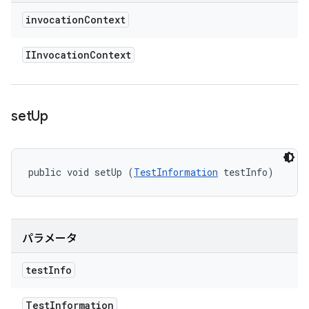
invocation
Context
IInvocation
Context
set
Up
public void setUp (
TestInformation
 testInfo)
パラメータ
test
Info
Test
Information