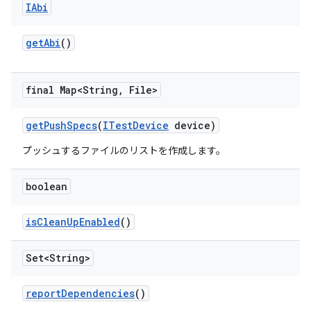
IAbi
get
Abi
()
final Map<String
,
File>
get
Push
Specs
(
ITest
Device
device)
プッシュするファイルのリストを作成します。
boolean
is
Clean
Up
Enabled
()
Set<String>
report
Dependencies
()