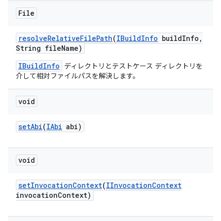
File
resolve
Relative
File
Path
(
IBuild
Info
build
Info
,
String file
Name)
IBuildInfo
ディレクトリとテストケース ディレクトリを
介して相対ファイルパスを解決します。
void
set
Abi
(
IAbi
abi)
void
set
Invocation
Context
(
IInvocation
Context
invocation
Context)