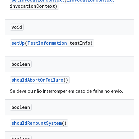
invocation
Context)
void
set
Up
(
Test
Information
test
Info)
boolean
should
Abort
On
Failure
()
Se deve ou não interromper em caso de falha no envio.
boolean
should
Remount
System
()