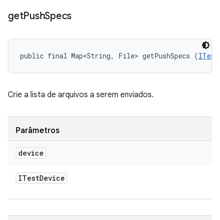
get
Push
Specs
public final Map<String, File> getPushSpecs (
ITest
Crie a lista de arquivos a serem enviados.
Parâmetros
device
ITest
Device