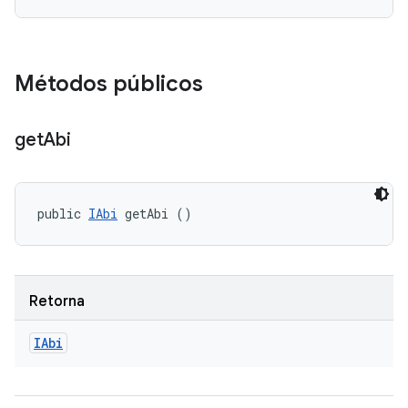
Métodos públicos
get
Abi
public 
IAbi
 getAbi ()
Retorna
IAbi