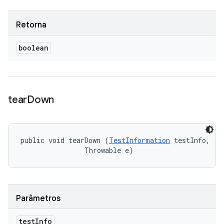
Retorna
boolean
tear
Down
public void tearDown (
TestInformation
 testInfo, 

                Throwable e)
Parâmetros
test
Info