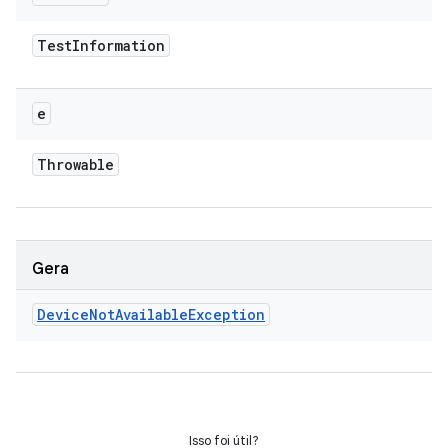
Test
Information
e
Throwable
Gera
Device
Not
Available
Exception
Isso foi útil?