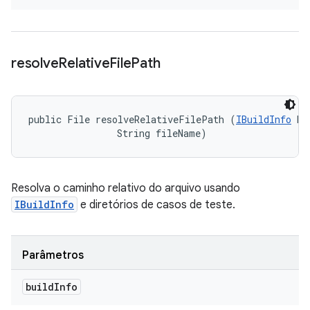
resolve
Relative
File
Path
public File resolveRelativeFilePath (
IBuildInfo
 bu
                String fileName)
Resolva o caminho relativo do arquivo usando
IBuildInfo
e diretórios de casos de teste.
Parâmetros
build
Info