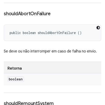
should
Abort
On
Failure
public boolean shouldAbortOnFailure ()
Se deve ou não interromper em caso de falha no envio.
Retorna
boolean
should
Remount
System