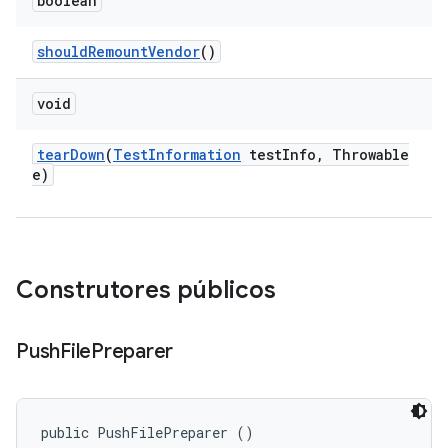
boolean
should
Remount
Vendor
()
void
tear
Down
(
Test
Information
test
Info
,
Throwable
e)
Construtores públicos
Push
File
Preparer
public PushFilePreparer ()