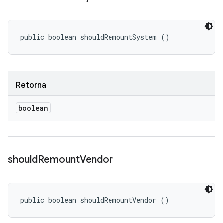
public boolean shouldRemountSystem ()
Retorna
boolean
should
Remount
Vendor
public boolean shouldRemountVendor ()