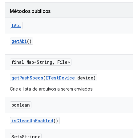
Métodos públicos
IAbi
get
Abi
()
final Map<String
,
File>
get
Push
Specs
(
ITest
Device
device)
Crie a lista de arquivos a serem enviados.
boolean
is
Clean
Up
Enabled
()
Set<String>