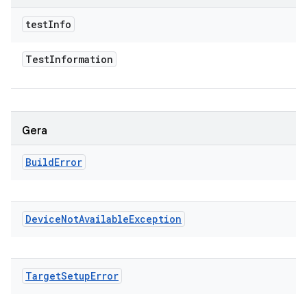
test
Info
Test
Information
Gera
Build
Error
Device
Not
Available
Exception
Target
Setup
Error