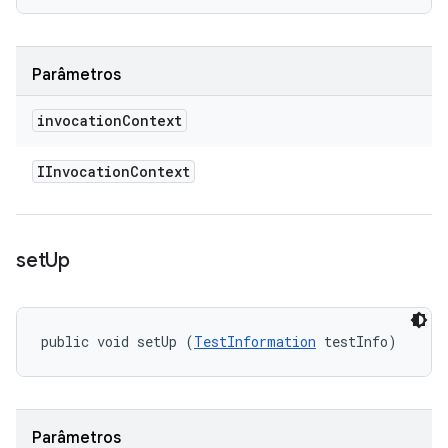
Parâmetros
invocation
Context
IInvocation
Context
set
Up
public void setUp (
TestInformation
 testInfo)
Parâmetros