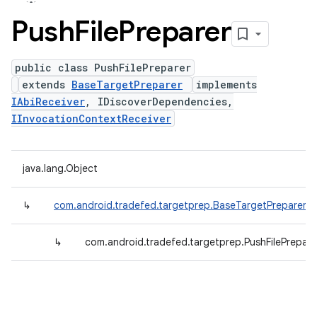
Push
File
Preparer
public class PushFilePreparer
extends
BaseTargetPreparer
implements
IAbiReceiver
, IDiscoverDependencies,
IInvocationContextReceiver
java.lang.Object
↳
com.android.tradefed.targetprep.BaseTargetPreparer
↳
com.android.tradefed.targetprep.PushFilePrepare