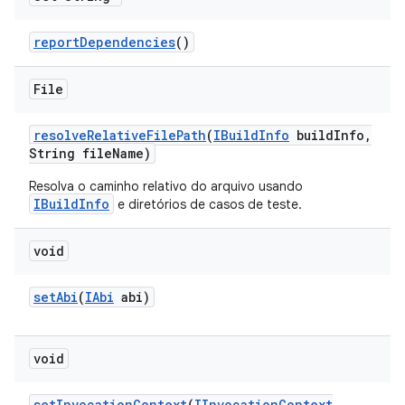
report
Dependencies
()
File
resolve
Relative
File
Path
(
IBuild
Info
build
Info
,
String file
Name)
Resolva o caminho relativo do arquivo usando
IBuildInfo
e diretórios de casos de teste.
void
set
Abi
(
IAbi
abi)
void
set
Invocation
Context
(
IInvocation
Context