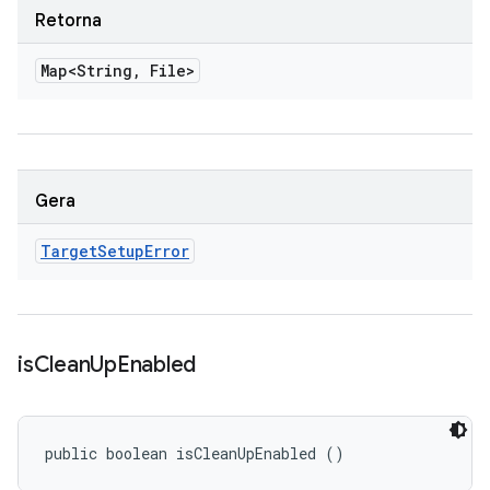
Retorna
Map<String
,
File>
Gera
Target
Setup
Error
is
Clean
Up
Enabled
public boolean isCleanUpEnabled ()