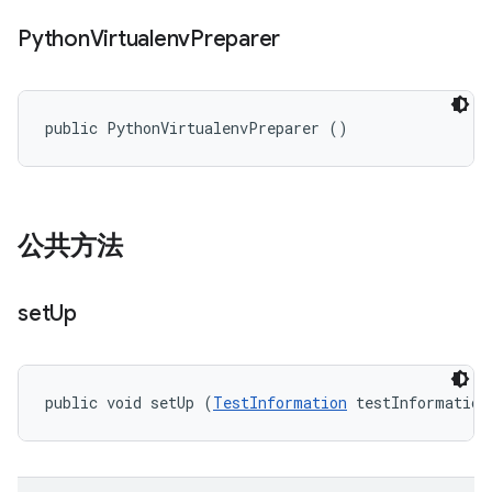
Python
Virtualenv
Preparer
public PythonVirtualenvPreparer ()
公共方法
set
Up
public void setUp (
TestInformation
 testInformation