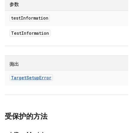
参数
test
Information
Test
Information
抛出
Target
Setup
Error
受保护的方法