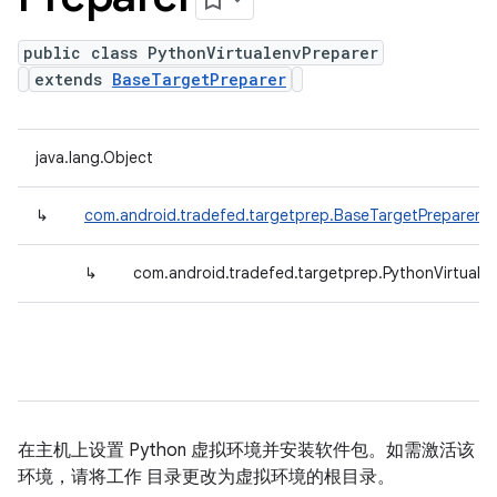
public class PythonVirtualenvPreparer
extends
BaseTargetPreparer
java.lang.Object
↳
com.android.tradefed.targetprep.BaseTargetPreparer
↳
com.android.tradefed.targetprep.PythonVirtuale
在主机上设置 Python 虚拟环境并安装软件包。如需激活该
环境，请将工作 目录更改为虚拟环境的根目录。