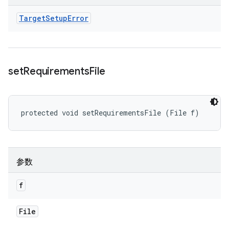
Target
Setup
Error
set
Requirements
File
protected void setRequirementsFile (File f)
参数
f
File