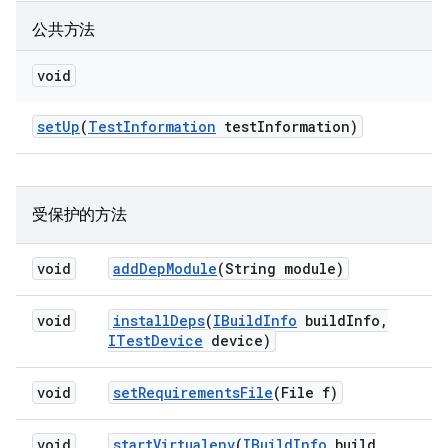
公共方法
void
set
Up
(
Test
Information
test
Information)
受保护的方法
void
add
Dep
Module
(String module)
void
install
Deps
(
IBuild
Info
build
Info
,
ITest
Device
device)
void
set
Requirements
File
(File f)
void
start
Virtualenv
(
IBuild
Info
build