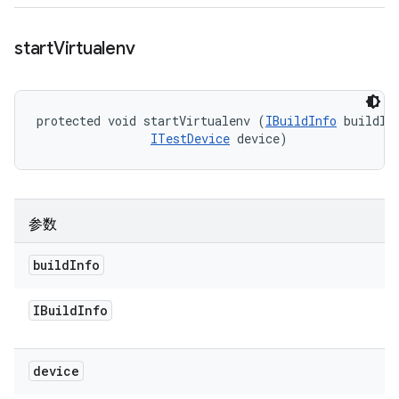
start
Virtualenv
protected void startVirtualenv (
IBuildInfo
 buildInf
ITestDevice
 device)
参数
build
Info
IBuild
Info
device