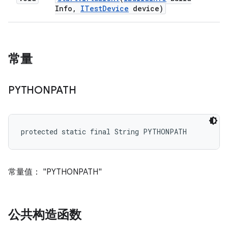
Info
,
ITest
Device
device)
常量
PYTHONPATH
protected static final String PYTHONPATH
常量值： "PYTHONPATH"
公共构造函数