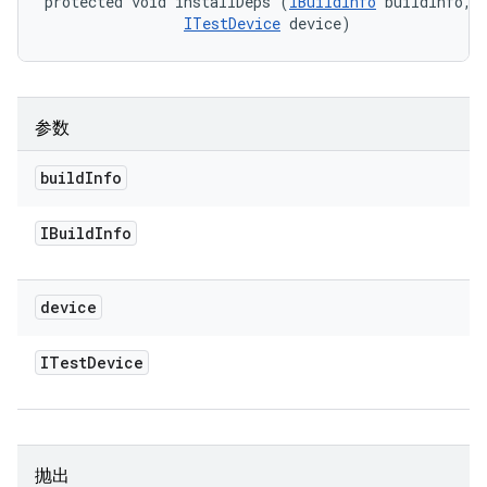
protected void installDeps (
IBuildInfo
 buildInfo, 

ITestDevice
 device)
参数
build
Info
IBuild
Info
device
ITest
Device
抛出