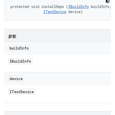
protected void installDeps (
IBuildInfo
 buildInfo, 

ITestDevice
 device)
參數
build
Info
IBuild
Info
device
ITest
Device