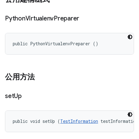
Python
Virtualenv
Preparer
public PythonVirtualenvPreparer ()
公用方法
set
Up
public void setUp (
TestInformation
 testInformation