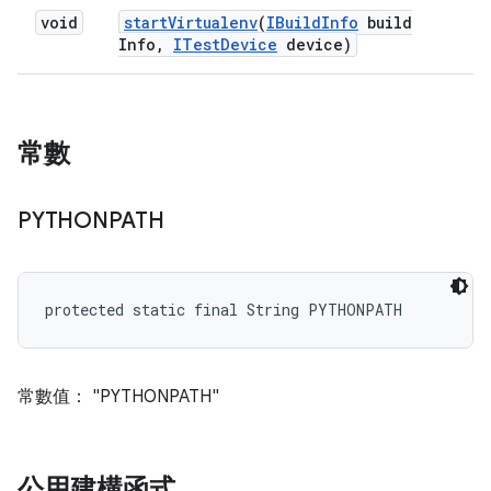
void
start
Virtualenv
(
IBuild
Info
build
Info
,
ITest
Device
device)
常數
PYTHONPATH
protected static final String PYTHONPATH
常數值： "PYTHONPATH"
公用建構函式