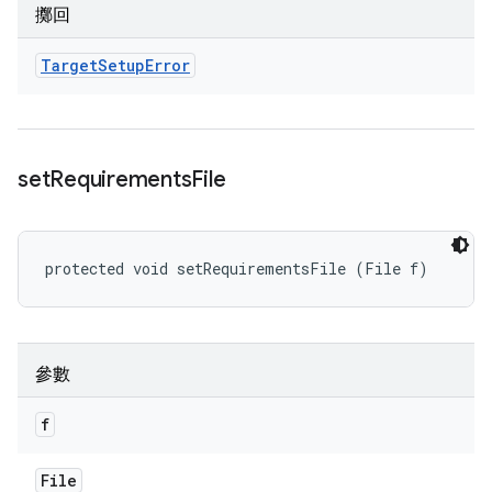
擲回
Target
Setup
Error
set
Requirements
File
protected void setRequirementsFile (File f)
參數
f
File