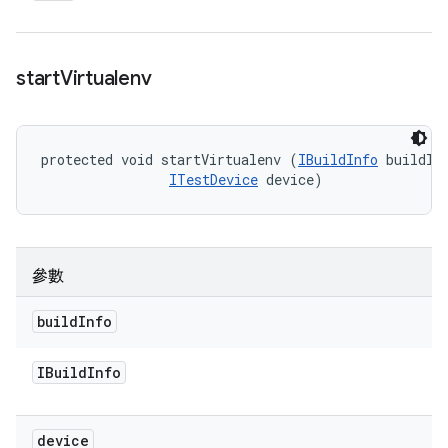
start
Virtualenv
protected void startVirtualenv (
IBuildInfo
 buildInf
ITestDevice
 device)
參數
build
Info
IBuild
Info
device