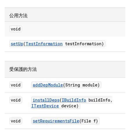
公用方法
void
set
Up
(
Test
Information
test
Information)
受保護的方法
void
add
Dep
Module
(String module)
void
install
Deps
(
IBuild
Info
build
Info
,
ITest
Device
device)
void
set
Requirements
File
(File f)