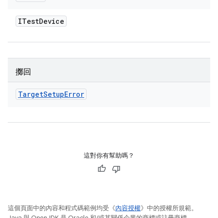
ITest
Device
擲回
Target
Setup
Error
這對你有幫助嗎？
這個頁面中的內容和程式碼範例均受《
內容授權
》中的授權所規範。
Java 與 OpenJDK 是 Oracle 和/或其關係企業的商標或註冊商標。