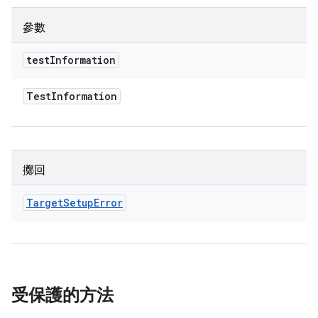
參數
test
Information
Test
Information
擲回
Target
Setup
Error
受保護的方法