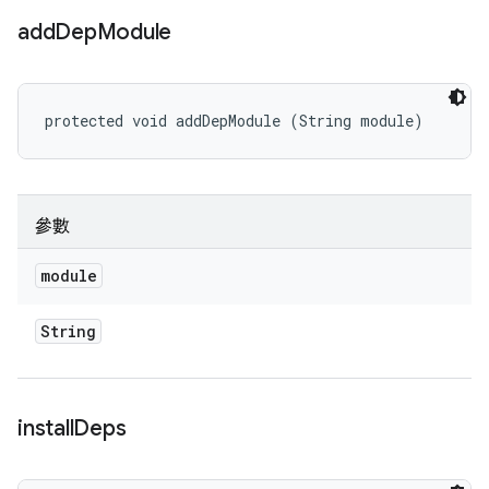
add
Dep
Module
protected void addDepModule (String module)
參數
module
String
install
Deps