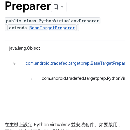
Preparer
public class PythonVirtualenvPreparer
extends
BaseTargetPreparer
java.lang.Object
↳
com.android.tradefed.targetprep.BaseTargetPreparer
↳
com.android.tradefed.targetprep.PythonVirtu
在主機上設定 Python virtualenv 並安裝套件。如要啟用，