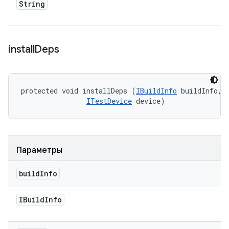
String
install
Deps
protected void installDeps (
IBuildInfo
 buildInfo, 

ITestDevice
 device)
Параметры
build
Info
IBuild
Info