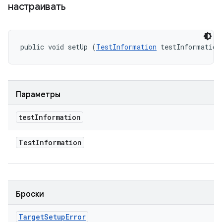
настраивать
public void setUp (
TestInformation
 testInformation
Параметры
test
Information
Test
Information
Броски
Target
Setup
Error