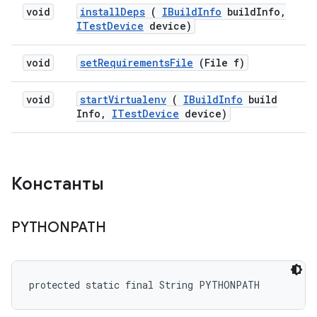
void
install
Deps
(
IBuild
Info
build
Info
,
ITest
Device
device)
void
set
Requirements
File
(File f)
void
start
Virtualenv
(
IBuild
Info
build
Info
,
ITest
Device
device)
Константы
PYTHONPATH
protected static final String PYTHONPATH