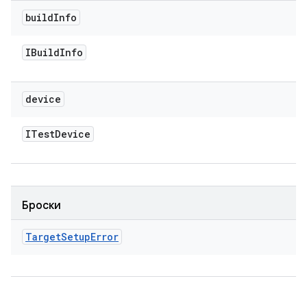
build
Info
IBuild
Info
device
ITest
Device
Броски
Target
Setup
Error