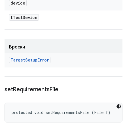
device
ITest
Device
Броски
Target
Setup
Error
set
Requirements
File
protected void setRequirementsFile (File f)