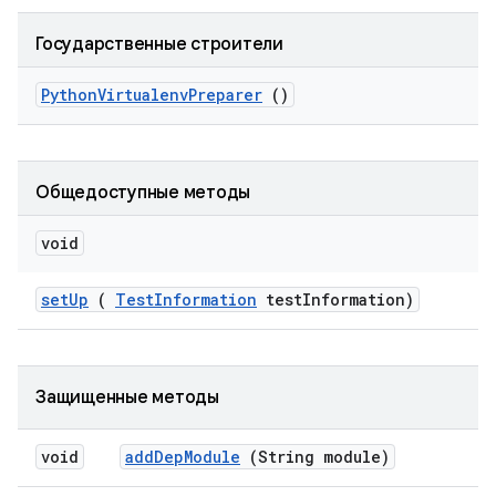
Государственные строители
Python
Virtualenv
Preparer
()
Общедоступные методы
void
set
Up
(
Test
Information
test
Information)
Защищенные методы
void
add
Dep
Module
(String module)