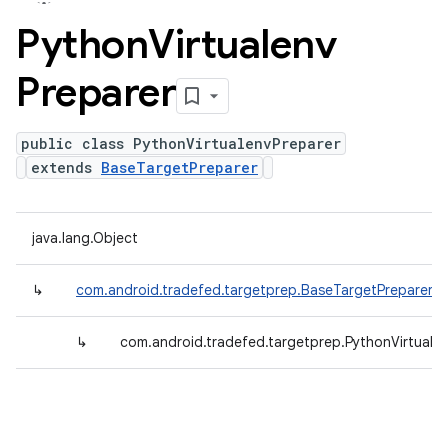
Python
Virtualenv
Preparer
public class PythonVirtualenvPreparer
extends
BaseTargetPreparer
java.lang.Object
↳
com.android.tradefed.targetprep.BaseTargetPreparer
↳
com.android.tradefed.targetprep.PythonVirtuale