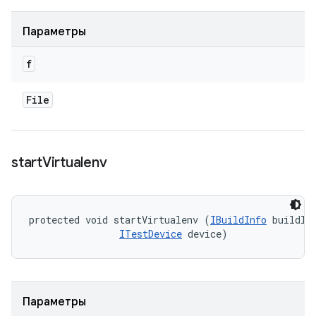
Параметры
f
File
start
Virtualenv
protected void startVirtualenv (
IBuildInfo
 buildInf
ITestDevice
 device)
Параметры