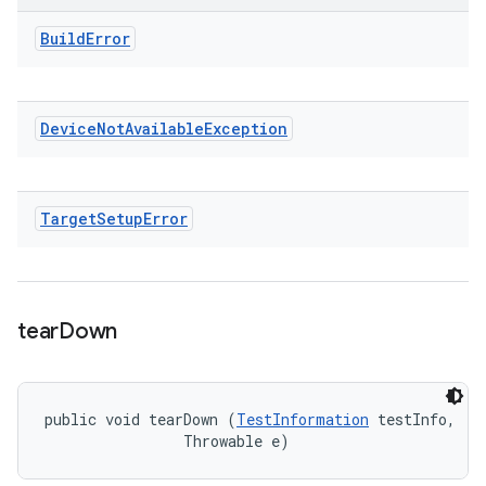
Build
Error
Device
Not
Available
Exception
Target
Setup
Error
tear
Down
public void tearDown (
TestInformation
 testInfo, 

                Throwable e)