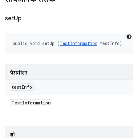
set
Up
public void setUp (
TestInformation
 testInfo)
पैरामीटर
test
Info
Test
Information
थ्रो