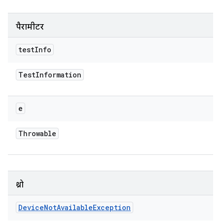
पैरामीटर
test
Info
Test
Information
e
Throwable
थ्रो
Device
Not
Available
Exception