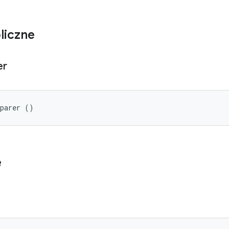
liczne
er
eparer ()
e