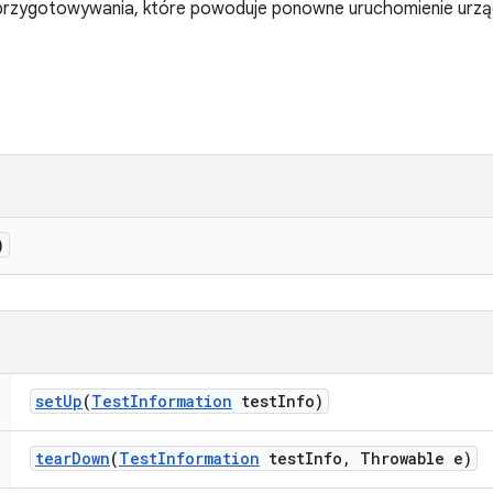
przygotowywania, które powoduje ponowne uruchomienie urzą
)
set
Up
(
Test
Information
test
Info)
tear
Down
(
Test
Information
test
Info
,
Throwable e)