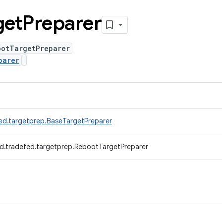
get
Preparer
ootTargetPreparer
parer
ed.targetprep.BaseTargetPreparer
d.tradefed.targetprep.RebootTargetPreparer