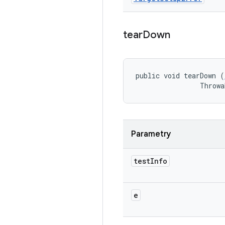
tear
Down
public void tearDown (
                Throwa
Parametry
test
Info
e