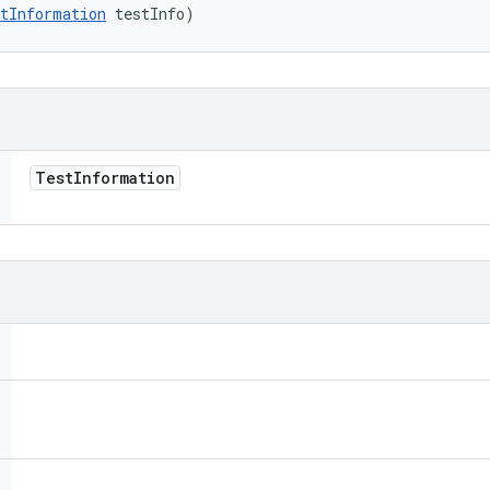
tInformation
 testInfo)
Test
Information