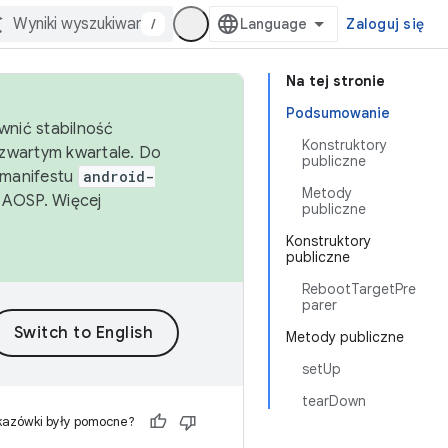
/
Zaloguj się
Na tej stronie
Podsumowanie
wnić stabilność
Konstruktory
zwartym kwartale. Do
publiczne
 manifestu
android-
Metody
 AOSP. Więcej
publiczne
Konstruktory
publiczne
RebootTargetPre
parer
Metody publiczne
setUp
tearDown
kazówki były pomocne?