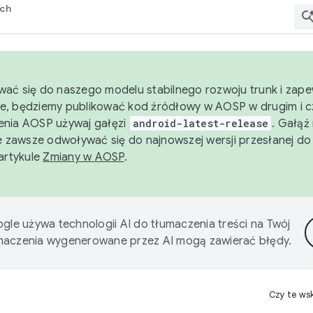
rch
wać się do naszego modelu stabilnego rozwoju trunk i zape
e, będziemy publikować kod źródłowy w AOSP w drugim i c
enia AOSP używaj gałęzi
android-latest-release
. Gałąź
 zawsze odwoływać się do najnowszej wersji przesłanej do
 artykule
Zmiany w AOSP
.
gle używa technologii AI do tłumaczenia treści na Twój
umaczenia wygenerowane przez AI mogą zawierać błędy.
Czy te ws