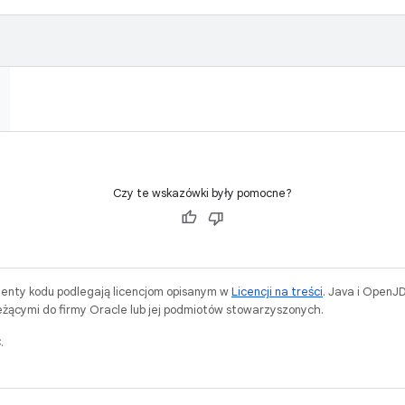
Czy te wskazówki były pomocne?
menty kodu podlegają licencjom opisanym w
Licencji na treści
. Java i OpenJ
ącymi do firmy Oracle lub jej podmiotów stowarzyszonych.
.