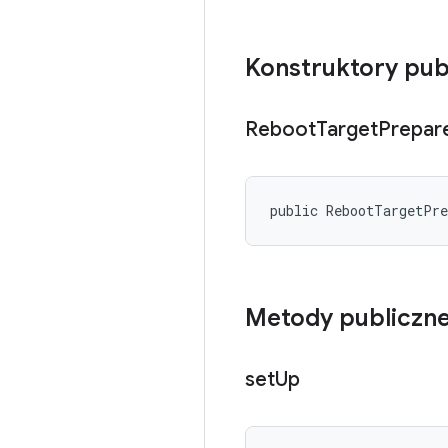
Konstruktory pub
Reboot
Target
Prepar
public RebootTargetPr
Metody publiczn
set
Up