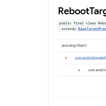
Reboot
Tar
public final class Reb
extends
BaseTargetPre
java.lang.Object
↳
com.android.tradef
↳
com.androi