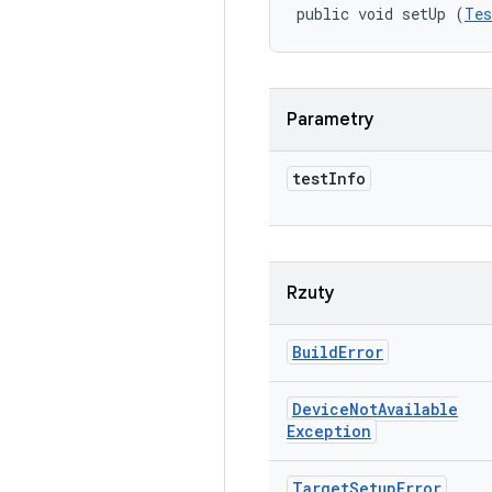
public void setUp (
Tes
Parametry
test
Info
Rzuty
Build
Error
Device
Not
Available
Exception
Target
Setup
Error