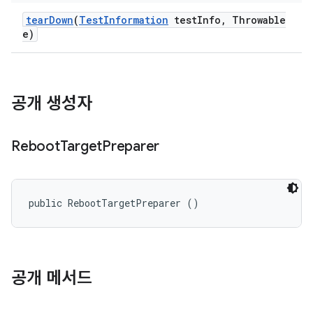
tear
Down
(
Test
Information
test
Info
,
Throwable
e)
공개 생성자
Reboot
Target
Preparer
public RebootTargetPreparer ()
공개 메서드