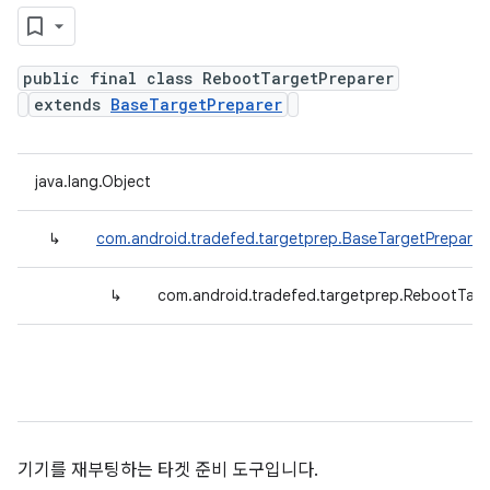
public final class RebootTargetPreparer
extends
BaseTargetPreparer
java.lang.Object
↳
com.android.tradefed.targetprep.BaseTargetPreparer
↳
com.android.tradefed.targetprep.RebootTarg
기기를 재부팅하는 타겟 준비 도구입니다.