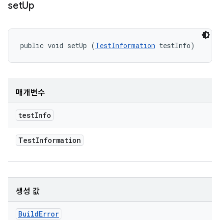
set
Up
public void setUp (
TestInformation
 testInfo)
매개변수
test
Info
Test
Information
생성 값
Build
Error