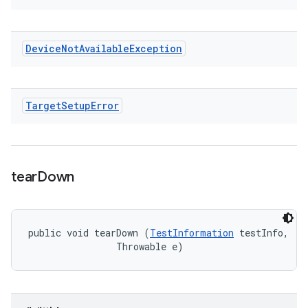
Device
Not
Available
Exception
Target
Setup
Error
tear
Down
public void tearDown (
TestInformation
 testInfo, 

                Throwable e)