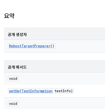
요약
공개 생성자
Reboot
Target
Preparer
()
공개 메서드
void
set
Up
(
Test
Information
test
Info)
void