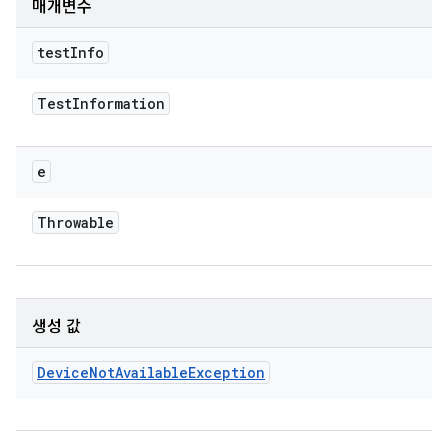
매개변수
test
Info
Test
Information
e
Throwable
생성 값
Device
Not
Available
Exception