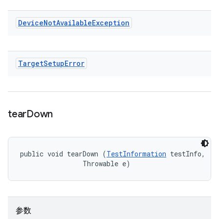
Device
Not
Available
Exception
Target
Setup
Error
tear
Down
public void tearDown (
TestInformation
 testInfo, 

                Throwable e)
参数