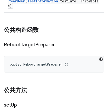
tear
Down
(
Test
Information
test
Info
,
Throwable
e)
公共构造函数
Reboot
Target
Preparer
public RebootTargetPreparer ()
公共方法
set
Up