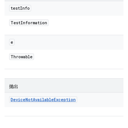
test
Info
Test
Information
e
Throwable
抛出
Device
Not
Available
Exception