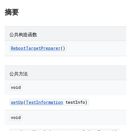
摘要
公共构造函数
Reboot
Target
Preparer
()
公共方法
void
set
Up
(
Test
Information
test
Info)
void