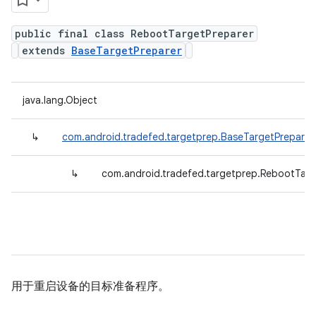
public final class RebootTargetPreparer
extends
BaseTargetPreparer
java.lang.Object
↳
com.android.tradefed.targetprep.BaseTargetPreparer
↳
com.android.tradefed.targetprep.RebootTarg
用于重启设备的目标准备程序。