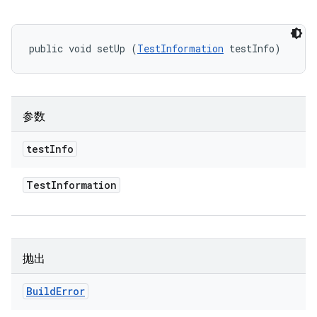
public void setUp (
TestInformation
 testInfo)
参数
test
Info
Test
Information
抛出
Build
Error