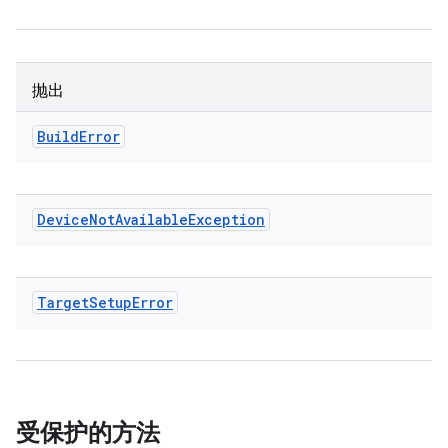
抛出
Build
Error
Device
Not
Available
Exception
Target
Setup
Error
受保护的方法