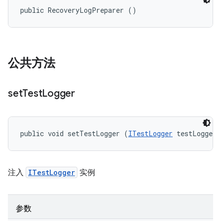
public RecoveryLogPreparer ()
公共方法
set
Test
Logger
public void setTestLogger (
ITestLogger
 testLogger)
注入
ITestLogger
实例
参数