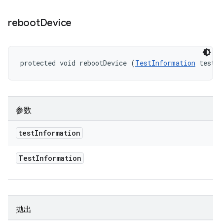
reboot
Device
protected void rebootDevice (
TestInformation
 testI
参数
test
Information
Test
Information
抛出