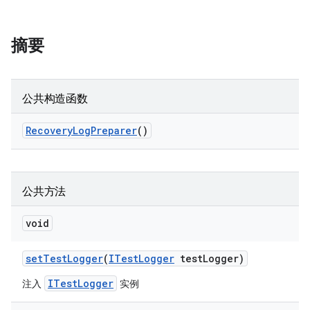
摘要
公共构造函数
Recovery
Log
Preparer
()
公共方法
void
set
Test
Logger
(
ITest
Logger
test
Logger)
ITestLogger
注入
实例