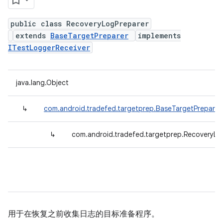
public class RecoveryLogPreparer
extends
BaseTargetPreparer
implements
ITestLoggerReceiver
java.lang.Object
↳
com.android.tradefed.targetprep.BaseTargetPreparer
↳
com.android.tradefed.targetprep.RecoveryLo
用于在恢复之前收集日志的目标准备程序。