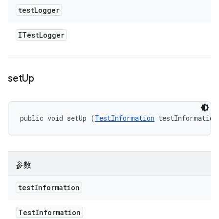
test
Logger
ITest
Logger
set
Up
public void setUp (
TestInformation
 testInformation
参数
test
Information
Test
Information