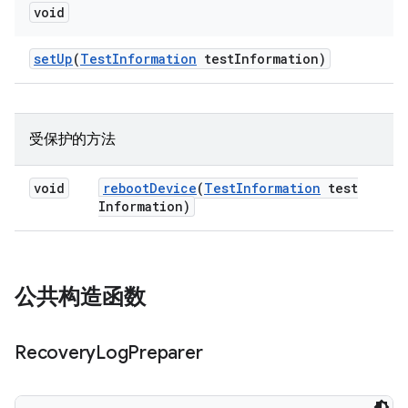
void
set
Up
(
Test
Information
test
Information)
受保护的方法
void
reboot
Device
(
Test
Information
test
Information)
公共构造函数
Recovery
Log
Preparer