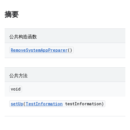
摘要
公共构造函数
Remove
System
App
Preparer
()
公共方法
void
set
Up
(
Test
Information
test
Information)