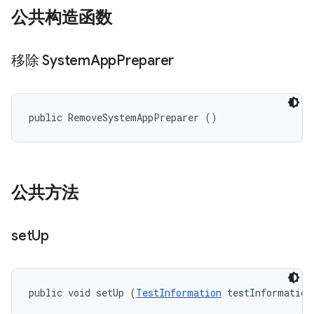
公共构造函数
移除 System
App
Preparer
public RemoveSystemAppPreparer ()
公共方法
set
Up
public void setUp (
TestInformation
 testInformation