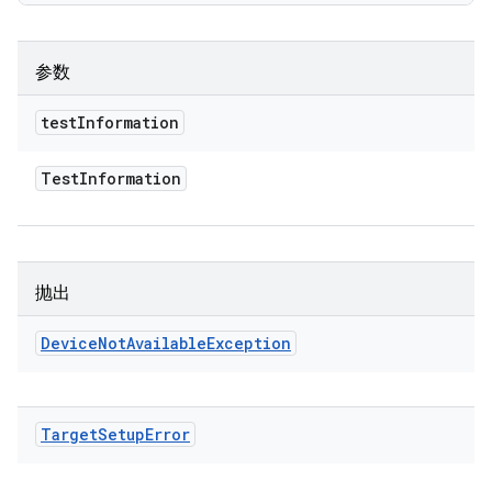
参数
test
Information
Test
Information
抛出
Device
Not
Available
Exception
Target
Setup
Error