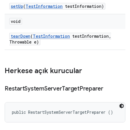
set
Up
(
Test
Information
test
Information)
void
tear
Down
(
Test
Information
test
Information
,
Throwable e)
Herkese açık kurucular
Restart
System
Server
Target
Preparer
public RestartSystemServerTargetPreparer ()