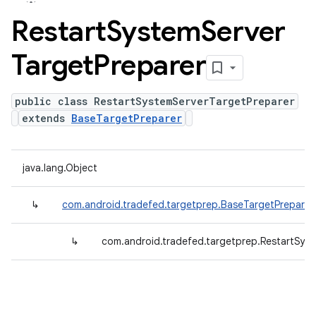
Restart
System
Server
Target
Preparer
public class RestartSystemServerTargetPreparer
extends
BaseTargetPreparer
java.lang.Object
↳
com.android.tradefed.targetprep.BaseTargetPreparer
↳
com.android.tradefed.targetprep.RestartSys