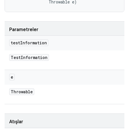
                Throwable e)
Parametreler
test
Information
Test
Information
e
Throwable
Atışlar