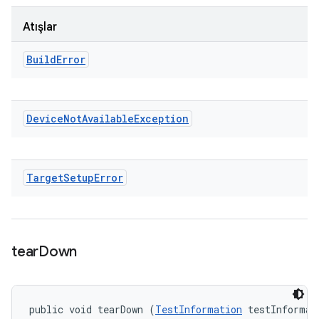
Atışlar
Build
Error
Device
Not
Available
Exception
Target
Setup
Error
tear
Down
public void tearDown (
TestInformation
 testInformati