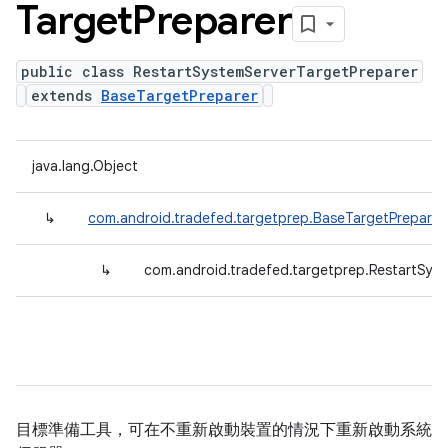
Target
Preparer
public class RestartSystemServerTargetPreparer
extends
BaseTargetPreparer
java.lang.Object
↳
com.android.tradefed.targetprep.BaseTargetPreparer
↳
com.android.tradefed.targetprep.RestartSys
目標準備工具，可在不重新啟動裝置的情況下重新啟動系統