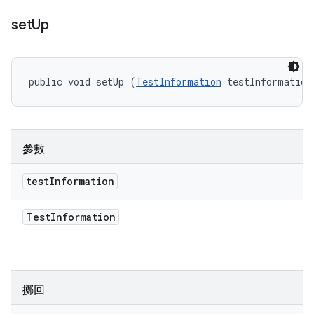
set
Up
public void setUp (
TestInformation
 testInformation
參數
test
Information
Test
Information
擲回