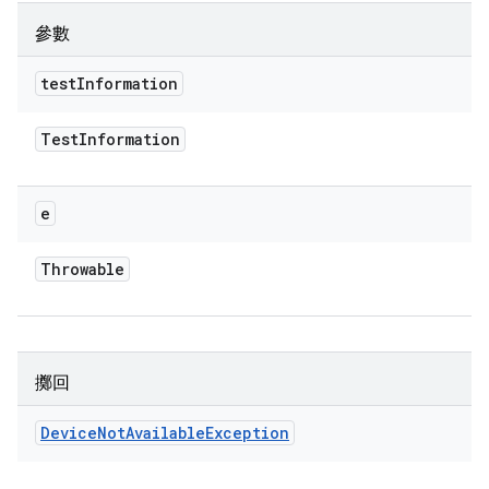
參數
test
Information
Test
Information
e
Throwable
擲回
Device
Not
Available
Exception