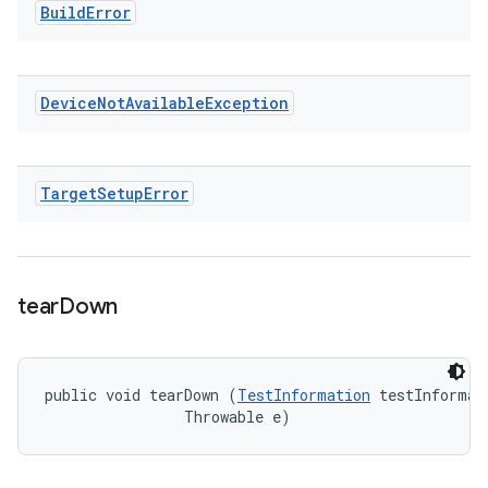
Build
Error
Device
Not
Available
Exception
Target
Setup
Error
tear
Down
public void tearDown (
TestInformation
 testInformati
                Throwable e)