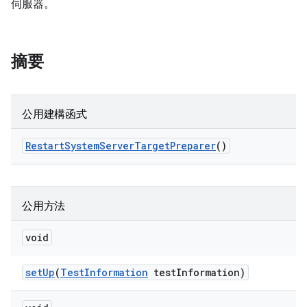
伺服器。
摘要
公用建構函式
Restart
System
Server
Target
Preparer
()
公用方法
void
set
Up
(
Test
Information
test
Information)