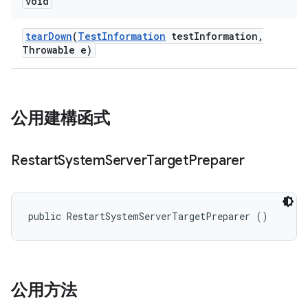
void
tear
Down
(
Test
Information
test
Information
,
Throwable e)
公用建構函式
Restart
System
Server
Target
Preparer
public RestartSystemServerTargetPreparer ()
公用方法