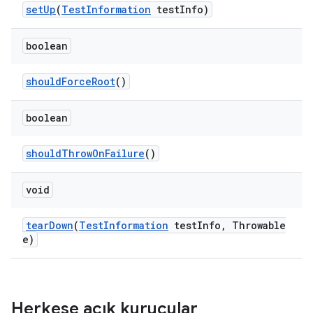
set
Up
(
Test
Information
test
Info)
boolean
should
Force
Root
()
boolean
should
Throw
On
Failure
()
void
tear
Down
(
Test
Information
test
Info
,
Throwable
e)
Herkese açık kurucular