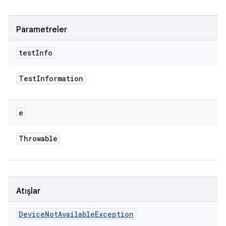
Parametreler
test
Info
Test
Information
e
Throwable
Atışlar
Device
Not
Available
Exception