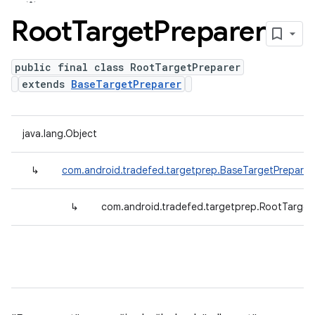
Root
Target
Preparer
public final class RootTargetPreparer
extends
BaseTargetPreparer
java.lang.Object
↳
com.android.tradefed.targetprep.BaseTargetPreparer
↳
com.android.tradefed.targetprep.RootTarget