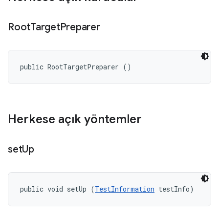
Root
Target
Preparer
public RootTargetPreparer ()
Herkese açık yöntemler
set
Up
public void setUp (
TestInformation
 testInfo)