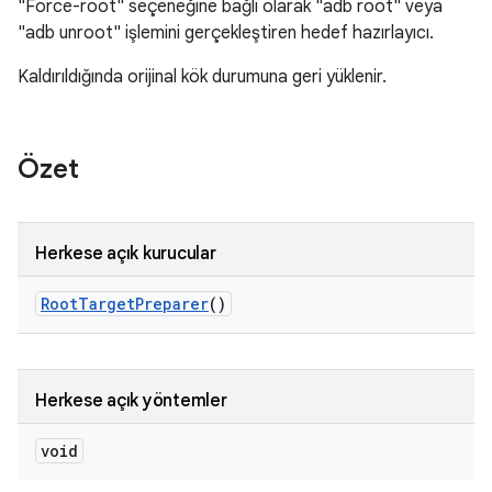
"Force-root" seçeneğine bağlı olarak "adb root" veya
"adb unroot" işlemini gerçekleştiren hedef hazırlayıcı.
Kaldırıldığında orijinal kök durumuna geri yüklenir.
Özet
Herkese açık kurucular
Root
Target
Preparer
()
Herkese açık yöntemler
void