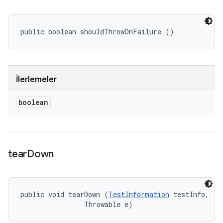
public boolean shouldThrowOnFailure ()
İlerlemeler
boolean
tear
Down
public void tearDown (
TestInformation
 testInfo, 

                Throwable e)