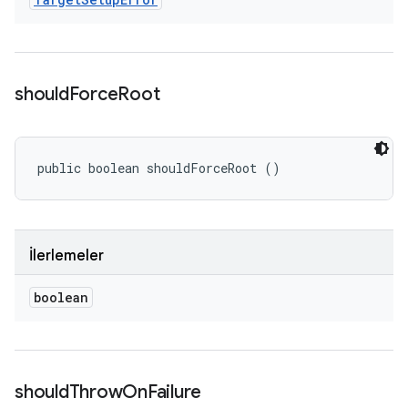
should
Force
Root
public boolean shouldForceRoot ()
İlerlemeler
boolean
should
Throw
On
Failure