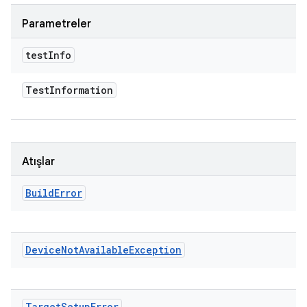
Parametreler
test
Info
Test
Information
Atışlar
Build
Error
Device
Not
Available
Exception
Target
Setup
Error