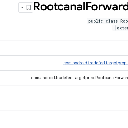
Rootcanal
Forwar
public class Roo
ext
com.android.tradefed.targetprep
com.android.tradefed.targetprep.RootcanalForwar