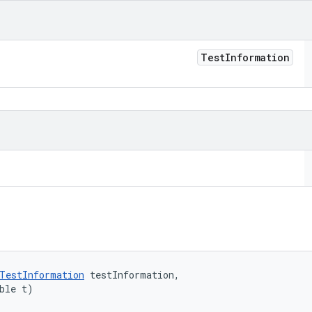
Test
Information
TestInformation
 testInformation, 

ble t)