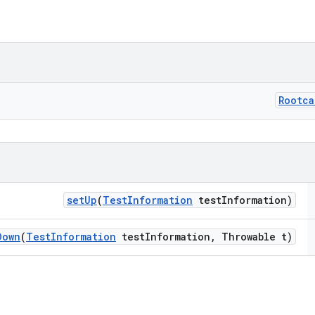
Rootca
set
Up
(
Test
Information
test
Information)
Down
(
Test
Information
test
Information
,
Throwable t)