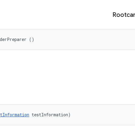
Rootcan
rderPreparer ()
tInformation
 testInformation)