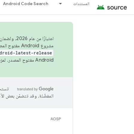
المستندات
Android Code Search
اعتبارًا من
مشروع Android مفتوح المصدر (AOSP) في الربعَين الثاني والرابع. لبناء مشروع Android مفتوح المصدر والمساهمة فيه، استخدِم
droid-latest-release
Android مفتوح المصدر. لمزيد من المعلومات، يُرجى الاطّلاع على
المفضّلة، وقد تتضمّن بعض الأ
AOSP