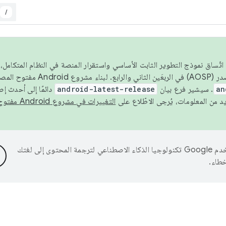
/
 عام 2026، ولضمان اتّساق نموذج التطوير الثابت الأساسي واستقرار المنصة في النظام المت
an
. سيشير فرع بيان
android-latest-release
دائمًا إلى أحدث إ
التغييرات في مشروع Android مفتوح المصدر
تستخدم Google تكنولوجيا الذكاء الاصطناعي لترجمة المحتوى إلى لغتك
خطاء.