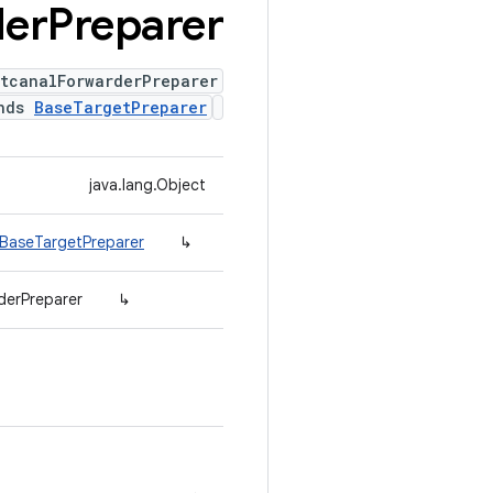
der
Preparer
tcanalForwarderPreparer
ends
BaseTargetPreparer
java.lang.Object
.BaseTargetPreparer
↳
derPreparer
↳