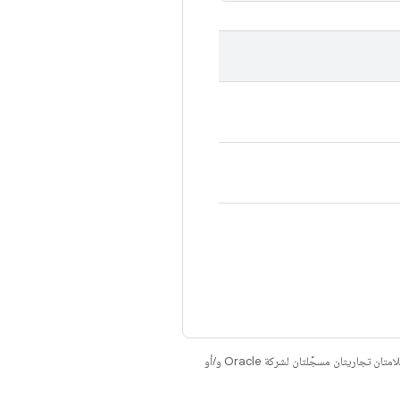
. إنّ Java وOpenJDK هما علامتان تجاريتان مسجَّلتان لشركة Oracle و/أو