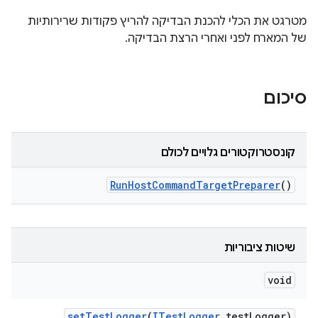
מטרגט את הכלי להכנת הבדיקה להריץ פקודות שרירותיות
של המארח לפני ואחרי הרצת הבדיקה.
סיכום
קונסטרוקטורים גלויים לכולם
Run
Host
Command
Target
Preparer
()
שיטות ציבוריות
void
set
Test
Logger
(
ITest
Logger
test
Logger)