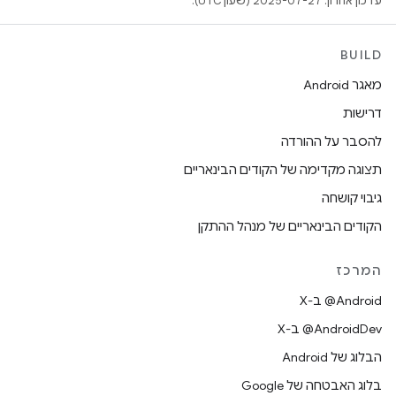
עדכון אחרון: 2025-07-27 (שעון UTC).
BUILD
מאגר Android
דרישות
להסבר על ההורדה
תצוגה מקדימה של הקודים הבינאריים
גיבוי קושחה
הקודים הבינאריים של מנהל ההתקן
המרכז
‫‎@Android ב-X
‫‎@AndroidDev ב-X
הבלוג של Android
בלוג האבטחה של Google