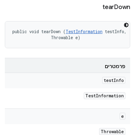
tear
Down
public void tearDown (
TestInformation
 testInfo, 

                Throwable e)
פרמטרים
test
Info
Test
Information
e
Throwable