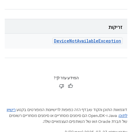
זריקות
Device
Not
Available
Exception
המידע עזר לך?
דוגמאות התוכן והקוד שבדף הזה כפופות לרישיונות המפורטים בקטע
רישיון
לתוכן
.‏ Java ו-OpenJDK הם סימנים מסחריים או סימנים מסחריים רשומים
של חברת Oracle ו/או של השותפים העצמאיים שלה.