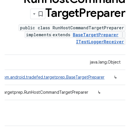
Target
Preparer
public class RunHostCommandTargetPreparer
implements
extends
BaseTargetPreparer
ITestLoggerReceiver
java.lang.Object
com.android.tradefed.targetprep.BaseTargetPreparer
↳
d.targetprep.RunHostCommandTargetPreparer
↳