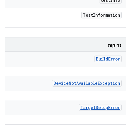
test
Info
Test
Information
זריקות
Build
Error
Device
Not
Available
Exception
Target
Setup
Error