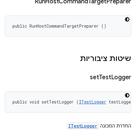
Run
Host
Command
Target
Preparer
public RunHostCommandTargetPreparer ()
שיטות ציבוריות
set
Test
Logger
public void setTestLogger (
ITestLogger
 testLogger)
החדרת המכונה
ITestLogger