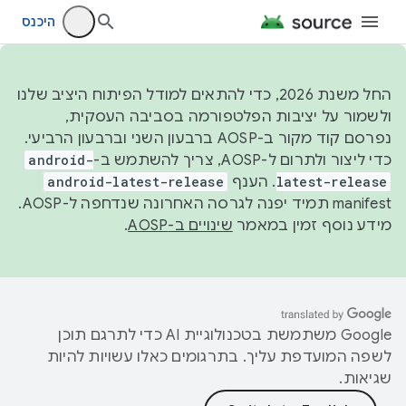
היכנס
החל משנת 2026, כדי להתאים למודל הפיתוח היציב שלנו
ולשמור על יציבות הפלטפורמה בסביבה העסקית,
נפרסם קוד מקור ב-AOSP ברבעון השני וברבעון הרביעי.
כדי ליצור ולתרום ל-AOSP, צריך להשתמש ב-
android-
latest-release
. הענף
android-latest-release
manifest תמיד יפנה לגרסה האחרונה שנדחפה ל-AOSP.
מידע נוסף זמין במאמר
שינויים ב-AOSP
.
‫Google משתמשת בטכנולוגיית AI כדי לתרגם תוכן
לשפה המועדפת עליך. בתרגומים כאלו עשויות להיות
שגיאות.