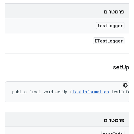
פרמטרים
test
Logger
ITest
Logger
set
Up
public final void setUp (
TestInformation
 testInfo)
פרמטרים