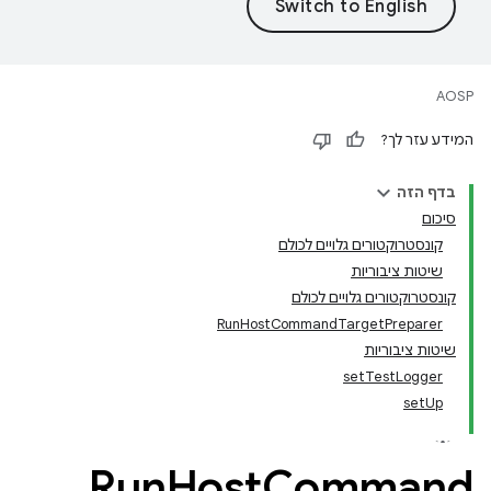
AOSP
המידע עזר לך?
בדף הזה
סיכום
קונסטרוקטורים גלויים לכולם
שיטות ציבוריות
קונסטרוקטורים גלויים לכולם
RunHostCommandTargetPreparer
שיטות ציבוריות
setTestLogger
setUp
Run
Host
Command