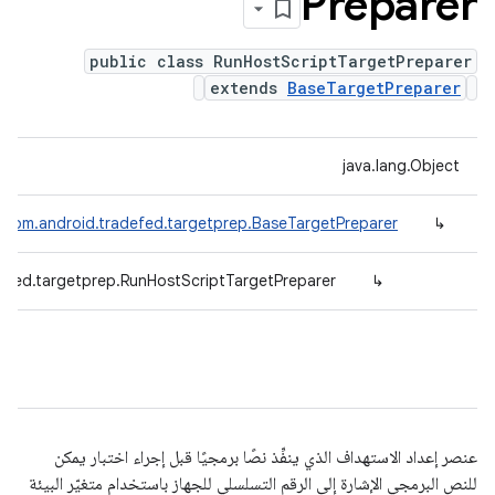
Preparer
public class RunHostScriptTargetPreparer
extends
BaseTargetPreparer
java.lang.Object
com.android.tradefed.targetprep.BaseTargetPreparer
↳
efed.targetprep.RunHostScriptTargetPreparer
↳
عنصر إعداد الاستهداف الذي ينفِّذ نصًا برمجيًا قبل إجراء اختبار يمكن
للنص البرمجي الإشارة إلى الرقم التسلسلي للجهاز باستخدام متغيّر البيئة