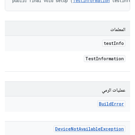
public final void setUp (
TestInformation
 testInfo)
المعلمات
test
Info
Test
Information
عمليات الرمي
Build
Error
Device
Not
Available
Exception