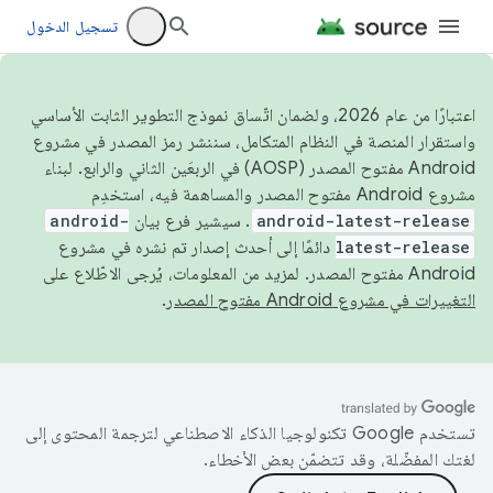
تسجيل الدخول
اعتبارًا من عام 2026، ولضمان اتّساق نموذج التطوير الثابت الأساسي
واستقرار المنصة في النظام المتكامل، سننشر رمز المصدر في مشروع
Android مفتوح المصدر (AOSP) في الربعَين الثاني والرابع. لبناء
مشروع Android مفتوح المصدر والمساهمة فيه، استخدِم
android-latest-release
. سيشير فرع بيان
android-
latest-release
دائمًا إلى أحدث إصدار تم نشره في مشروع
Android مفتوح المصدر. لمزيد من المعلومات، يُرجى الاطّلاع على
التغييرات في مشروع Android مفتوح المصدر
.
تستخدم Google تكنولوجيا الذكاء الاصطناعي لترجمة المحتوى إلى
لغتك المفضّلة، وقد تتضمّن بعض الأخطاء.