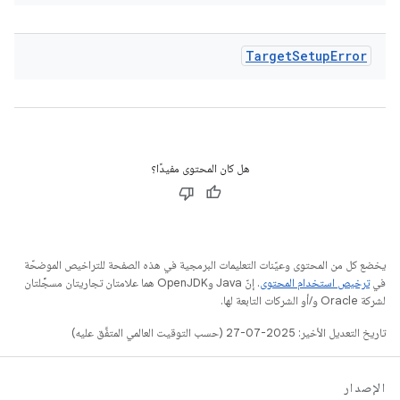
Target
Setup
Error
هل كان المحتوى مفيدًا؟
يخضع كل من المحتوى وعيّنات التعليمات البرمجية في هذه الصفحة للتراخيص الموضحّة
في
ترخيص استخدام المحتوى
. إنّ Java وOpenJDK هما علامتان تجاريتان مسجَّلتان
لشركة Oracle و/أو الشركات التابعة لها.
تاريخ التعديل الأخير: 2025-07-27 (حسب التوقيت العالمي المتفَّق عليه)
الإصدار