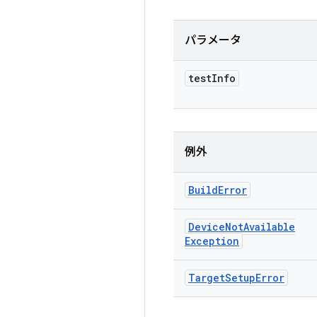
パラメータ
test
Info
例外
Build
Error
Device
Not
Available
Exception
Target
Setup
Error