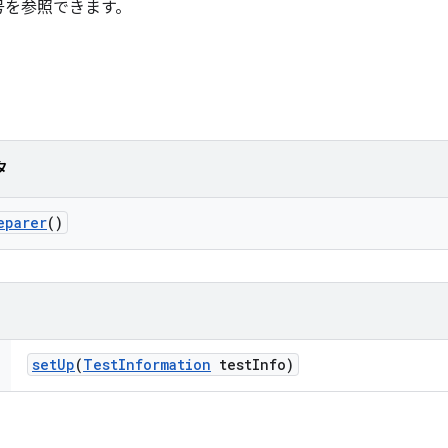
号を参照できます。
タ
eparer
()
set
Up
(
Test
Information
test
Info)