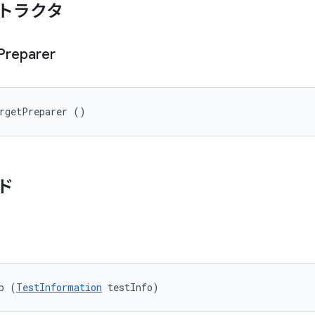
トラクタ
Preparer
argetPreparer ()
ド
p (
TestInformation
 testInfo)