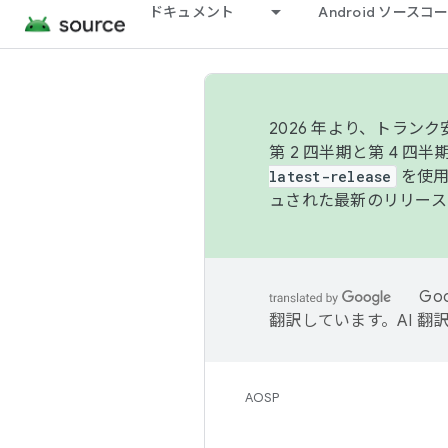
ドキュメント
Android ソース
2026 年より、トラ
第 2 四半期と第 4 四
latest-release
を使用
ュされた最新のリリース
Go
翻訳しています。AI 
AOSP