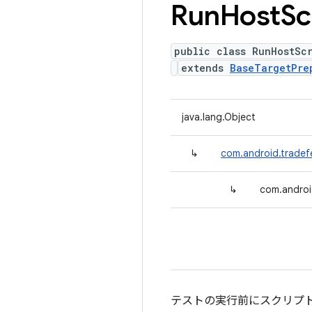
Run
Host
Sc
public class RunHostSc
extends
BaseTargetPre
java.lang.Object
↳
com.android.tradef
↳
com.androi
テストの実行前にスクリプトを