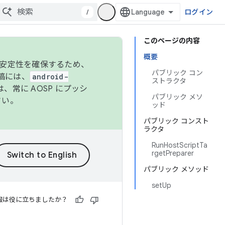
/
ログイン
このページの内容
概要
の安定性を確保するため、
パブリック コン
投稿には、
android-
ストラクタ
、常に AOSP にプッシ
パブリック メソ
さい。
ッド
パブリック コンスト
ラクタ
RunHostScriptTa
rgetPreparer
パブリック メソッド
setUp
報は役に立ちましたか？