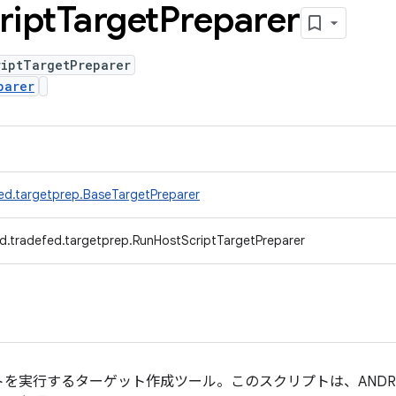
ript
Target
Preparer
riptTargetPreparer
parer
ed.targetprep.BaseTargetPreparer
d.tradefed.targetprep.RunHostScriptTargetPreparer
実行するターゲット作成ツール。このスクリプトは、ANDROID