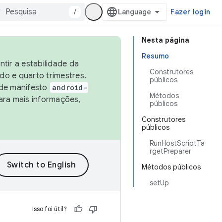
/
Fazer login
Nesta página
Resumo
tir a estabilidade da
Construtores
o e quarto trimestres.
públicos
 de manifesto
android-
Métodos
ara mais informações,
públicos
Construtores
públicos
RunHostScriptTa
rgetPreparer
Métodos públicos
setUp
Isso foi útil?