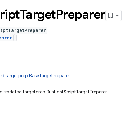
ript
Target
Preparer
riptTargetPreparer
parer
ed.targetprep.BaseTargetPreparer
d.tradefed.targetprep.RunHostScriptTargetPreparer