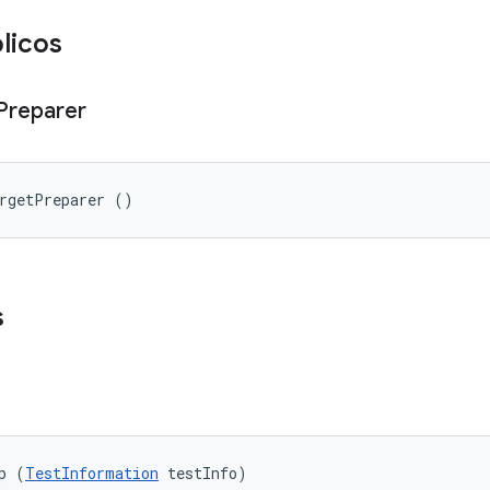
licos
Preparer
argetPreparer ()
s
p (
TestInformation
 testInfo)