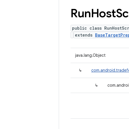
Run
Host
Sc
public class RunHostSc
extends
BaseTargetPre
java.lang.Object
↳
com.android.tradef
↳
com.androi