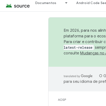
Documentos
Android Code Se
Em 2026, para nos alin
plataforma para o ecos
Para criar e contribuir
latest-release
sempre
consulte
Mudanças no
O G
para seu idioma de pre
AOSP