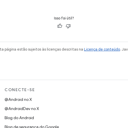
Isso foi útil?
a página estão sujeitos às licenças descritas na
Licença de conteúdo
. Ja
CONECTE-SE
@Android no X
@AndroidDev no X
Blog do Android
Blog de segurança do Google