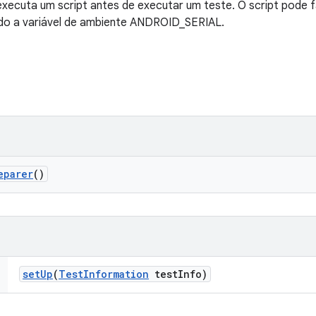
xecuta um script antes de executar um teste. O script pode 
ando a variável de ambiente ANDROID_SERIAL.
eparer
()
set
Up
(
Test
Information
test
Info)