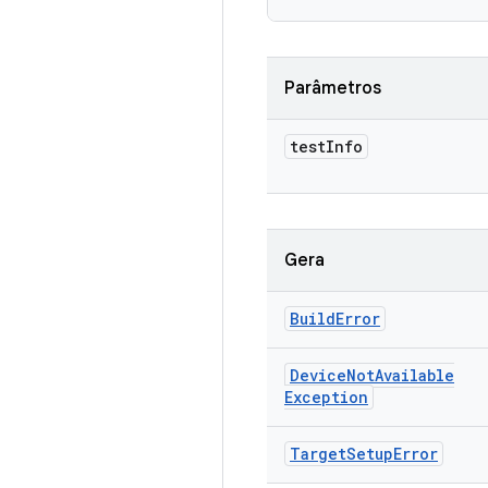
Parâmetros
test
Info
Gera
Build
Error
Device
Not
Available
Exception
Target
Setup
Error