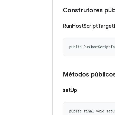
Construtores púb
Run
Host
Script
Target
public RunHostScriptT
Métodos público
set
Up
public final void setU