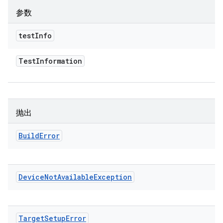
参数
test
Info
Test
Information
抛出
Build
Error
Device
Not
Available
Exception
Target
Setup
Error