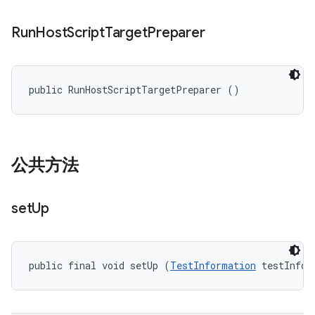
Run
Host
Script
Target
Preparer
public RunHostScriptTargetPreparer ()
公共方法
set
Up
public final void setUp (
TestInformation
 testInfo)