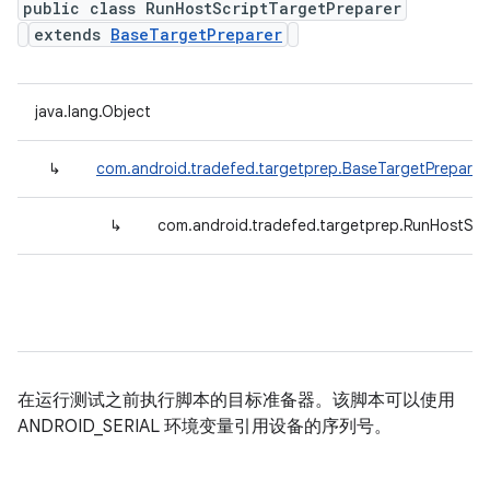
public class RunHostScriptTargetPreparer
extends
BaseTargetPreparer
java.lang.Object
↳
com.android.tradefed.targetprep.BaseTargetPreparer
↳
com.android.tradefed.targetprep.RunHostScr
在运行测试之前执行脚本的目标准备器。该脚本可以使用
ANDROID_SERIAL 环境变量引用设备的序列号。