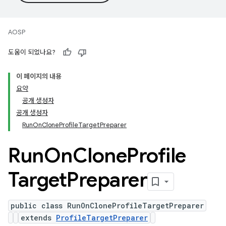
AOSP
도움이 되었나요?
이 페이지의 내용
요약
공개 생성자
공개 생성자
RunOnCloneProfileTargetPreparer
Run
On
Clone
Profile
Target
Preparer
public class RunOnCloneProfileTargetPreparer
extends
ProfileTargetPreparer