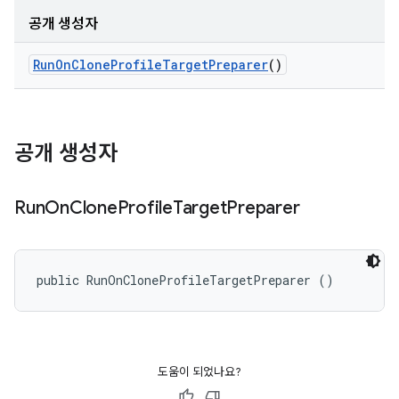
공개 생성자
Run
On
Clone
Profile
Target
Preparer
()
공개 생성자
Run
On
Clone
Profile
Target
Preparer
public RunOnCloneProfileTargetPreparer ()
도움이 되었나요?