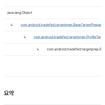
java.lang.Object
↳
com.android.tradefed.targetprep.BaseTargetPreparer
↳
com.android.tradefed.targetprep.ProfileTarge
↳
com.android.tradefed.targetprep.Ru
요약