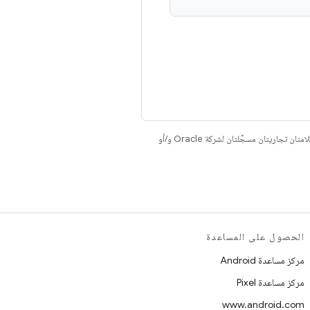
. إنّ Java وOpenJDK هما علامتان تجاريتان مسجَّلتان لشركة Oracle و/أو
الحصول على المساعدة
مركز مساعدة Android
مركز مساعدة Pixel
www.android.com