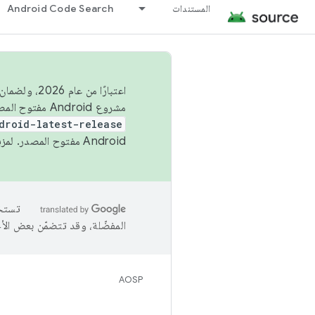
المستندات
Android Code Search
اعتبارًا من
مشروع Android مفتوح المصدر (AOSP) في الربعَين الثاني والرابع. لبناء مشروع Android مفتوح المصدر والمساهمة فيه، استخدِم
droid-latest-release
Android مفتوح المصدر. لمزيد من المعلومات، يُرجى الاطّلاع على
المفضّلة، وقد تتضمّن بعض الأ
AOSP