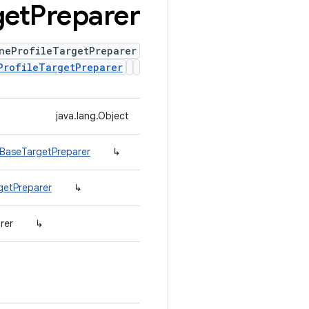
get
Preparer
neProfileTargetPreparer
ProfileTargetPreparer
java.lang.Object
.BaseTargetPreparer
↳
getPreparer
↳
rer
↳