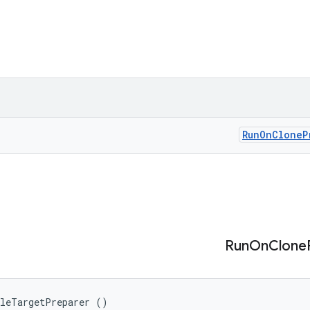
Run
On
Clone
P
Run
On
Clone
ileTargetPreparer ()