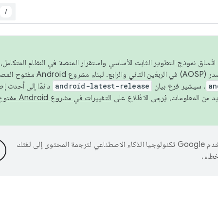
/
 عام 2026، ولضمان اتّساق نموذج التطوير الثابت الأساسي واستقرار المنصة في النظام المت
an
. سيشير فرع بيان
android-latest-release
دائمًا إلى أحدث إ
التغييرات في مشروع Android مفتوح المصدر
تستخدم Google تكنولوجيا الذكاء الاصطناعي لترجمة المحتوى إلى لغتك
خطاء.