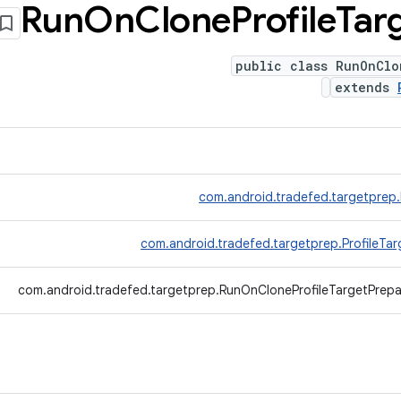
Run
On
Clone
Profile
Tar
public class RunOnClo
extends
com.android.tradefed.targetprep
com.android.tradefed.targetprep.ProfileTar
com.android.tradefed.targetprep.RunOnCloneProfileTargetPrepa