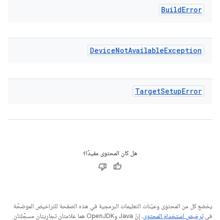
Build
Error
Device
Not
Available
Exception
Target
Setup
Error
هل كان المحتوى مفيدًا؟
يخضع كل من المحتوى وعيّنات التعليمات البرمجية في هذه الصفحة للتراخيص الموضحّة
في
ترخيص استخدام المحتوى
. إنّ Java وOpenJDK هما علامتان تجاريتان مسجَّلتان