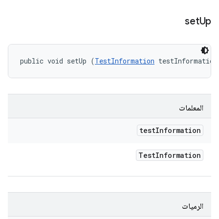
set
Up
public void setUp (
TestInformation
 testInformation
المعلمات
test
Information
Test
Information
الرميات