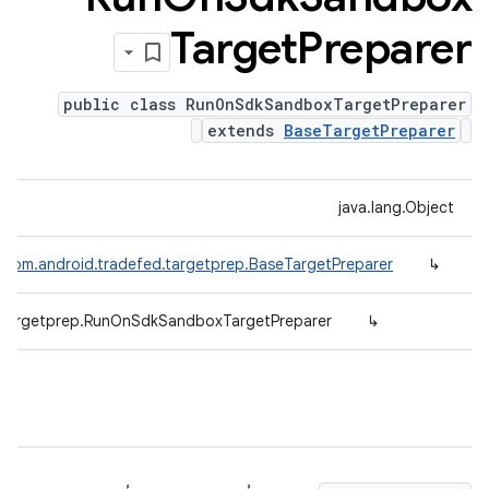
Target
Preparer
public class RunOnSdkSandboxTargetPreparer
extends
BaseTargetPreparer
java.lang.Object
com.android.tradefed.targetprep.BaseTargetPreparer
↳
d.targetprep.RunOnSdkSandboxTargetPreparer
↳