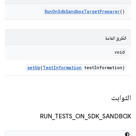
Run
On
Sdk
Sandbox
Target
Preparer
()
الطُرق العامة
void
set
Up
(
Test
Information
test
Information)
الثوابت
RUN
_
TESTS
_
ON
_
SDK
_
SANDBOX