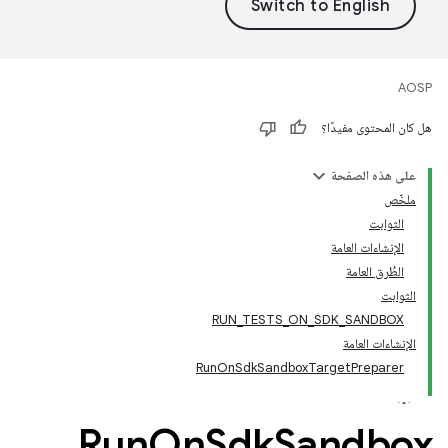
AOSP
هل كان المحتوى مفيدًا؟
على هذه الصفحة
ملخّص
الثوابت
الإنشاءات العامة
الطُرق العامة
الثوابت
RUN_TESTS_ON_SDK_SANDBOX
الإنشاءات العامة
RunOnSdkSandboxTargetPreparer
Run
On
Sdk
Sandbox