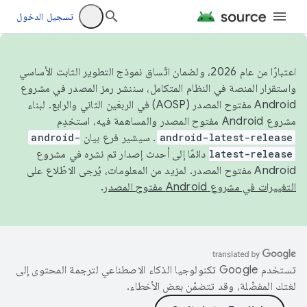
تسجيل الدخول
اعتبارًا من عام 2026، ولضمان اتّساق نموذج التطوير الثابت الأساسي
واستقرار المنصة في النظام المتكامل، سننشر رمز المصدر في مشروع
Android مفتوح المصدر (AOSP) في الربعَين الثاني والرابع. لبناء
مشروع Android مفتوح المصدر والمساهمة فيه، استخدِم
android-latest-release
. سيشير فرع بيان
android-
latest-release
دائمًا إلى أحدث إصدار تم نشره في مشروع
Android مفتوح المصدر. لمزيد من المعلومات، يُرجى الاطّلاع على
التغييرات في مشروع Android مفتوح المصدر
.
تستخدم Google تكنولوجيا الذكاء الاصطناعي لترجمة المحتوى إلى
لغتك المفضّلة، وقد تتضمّن بعض الأخطاء.