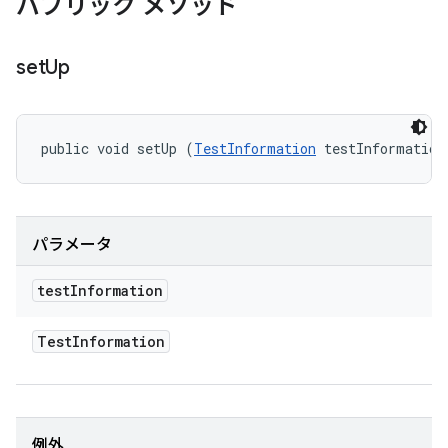
パブリック メソッド
set
Up
public void setUp (
TestInformation
 testInformation
パラメータ
test
Information
Test
Information
例外