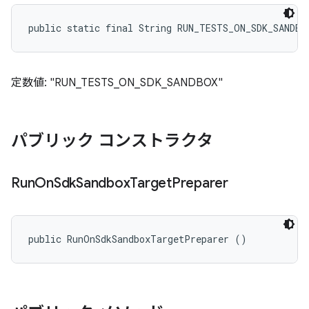
public static final String RUN_TESTS_ON_SDK_SANDBO
定数値: "RUN_TESTS_ON_SDK_SANDBOX"
パブリック コンストラクタ
Run
On
Sdk
Sandbox
Target
Preparer
public RunOnSdkSandboxTargetPreparer ()