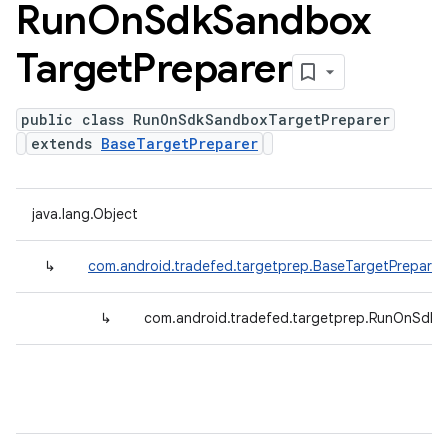
Run
On
Sdk
Sandbox
Target
Preparer
public class RunOnSdkSandboxTargetPreparer
extends
BaseTargetPreparer
java.lang.Object
↳
com.android.tradefed.targetprep.BaseTargetPreparer
↳
com.android.tradefed.targetprep.RunOnSdkS