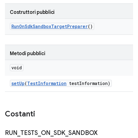
Costruttori pubblici
Run
On
Sdk
Sandbox
Target
Preparer
()
Metodi pubblici
void
set
Up
(
Test
Information
test
Information)
Costanti
RUN
_
TESTS
_
ON
_
SDK
_
SANDBOX