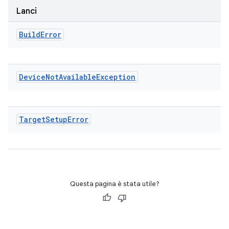
Lanci
Build
Error
Device
Not
Available
Exception
Target
Setup
Error
Questa pagina è stata utile?