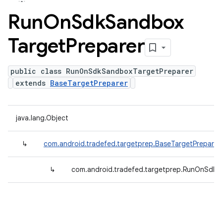
Run
On
Sdk
Sandbox
Target
Preparer
public class RunOnSdkSandboxTargetPreparer
extends
BaseTargetPreparer
java.lang.Object
↳
com.android.tradefed.targetprep.BaseTargetPreparer
↳
com.android.tradefed.targetprep.RunOnSdkS