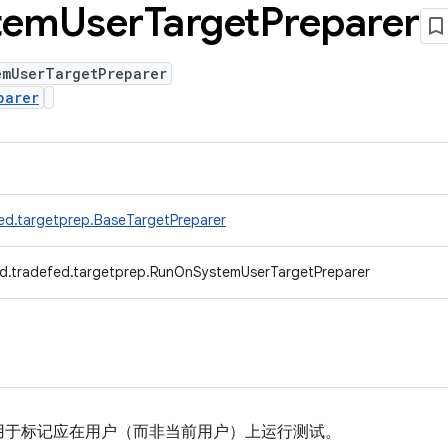
tem
User
Target
Preparer
emUserTargetPreparer
parer
ed.targetprep.BaseTargetPreparer
d.tradefed.targetprep.RunOnSystemUserTargetPreparer
用于标记应在用户（而非当前用户）上运行测试。