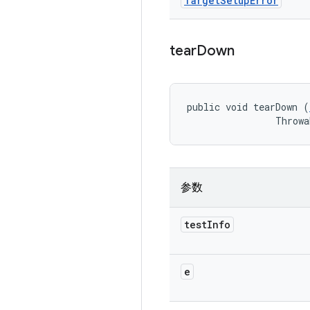
Target
Setup
Error
tear
Down
public void tearDown (
                Throwa
参数
test
Info
e