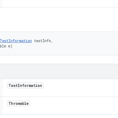
TestInformation
 testInfo, 

ble e)
Test
Information
Throwable