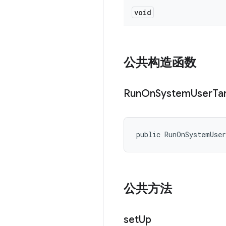
void
公共构造函数
Run
On
System
User
Ta
public RunOnSystemUse
公共方法
set
Up