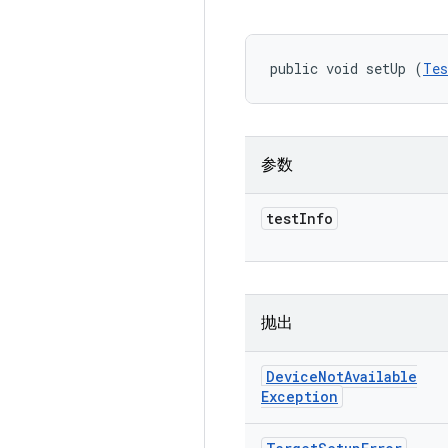
public void setUp (
Tes
参数
test
Info
抛出
Device
Not
Available
Exception