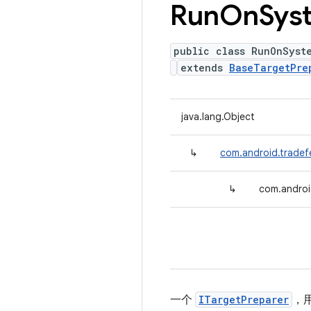
Run
On
Sys
public class RunOnSyst
extends
BaseTargetPre
java.lang.Object
↳
com.android.tradef
↳
com.androi
一个
ITargetPreparer
，