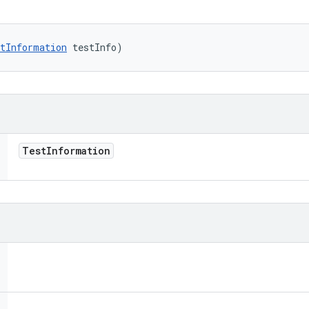
tInformation
 testInfo)
Test
Information