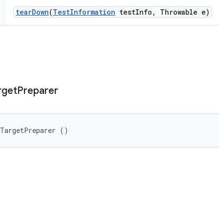
tear
Down
(
Test
Information
test
Info
,
Throwable e)
rget
Preparer
rTargetPreparer ()