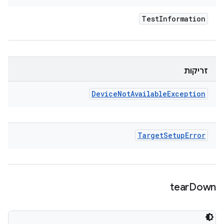
Test
Information
זריקות
Device
Not
Available
Exception
Target
Setup
Error
tear
Down