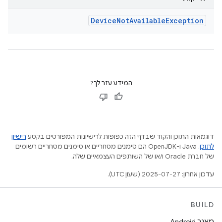
Device
Not
Available
Exception
המידע עזר לך?
דוגמאות התוכן והקוד שבדף הזה כפופות לרישיונות המפורטים בקטע
רישיון
לתוכן
.‏ Java ו-OpenJDK הם סימנים מסחריים או סימנים מסחריים רשומים
של חברת Oracle ו/או של השותפים העצמאיים שלה.
עדכון אחרון: 2025-07-27 (שעון UTC).
BUILD
מאגר Android