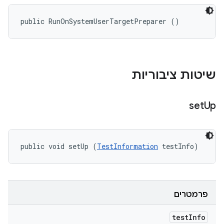
public RunOnSystemUserTargetPreparer ()
שיטות ציבוריות
set
Up
public void setUp (
TestInformation
 testInfo)
פרמטרים
test
Info