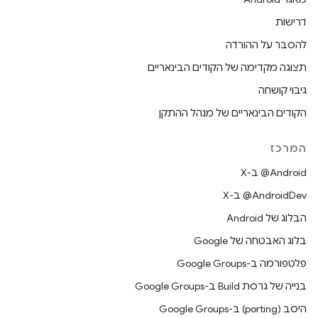
דרישות
להסבר על ההורדה
תצוגה מקדימה של הקודים הבינאריים
גיבוי קושחה
הקודים הבינאריים של מנהל ההתקן
המרכז
‫‎@Android ב-X
‫‎@AndroidDev ב-X
הבלוג של Android
בלוג האבטחה של Google
פלטפורמה ב-Google Groups
בנייה של גרסת Build ב-Google Groups
היסב (porting) ב-Google Groups