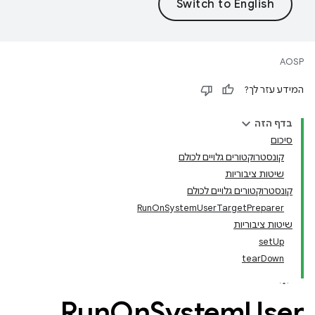
AOSP
המידע עזר לך?
בדף הזה
סיכום
קונסטרוקטורים גלויים לכולם
שיטות ציבוריות
קונסטרוקטורים גלויים לכולם
RunOnSystemUserTargetPreparer
שיטות ציבוריות
setUp
tearDown
Run
On
System
User