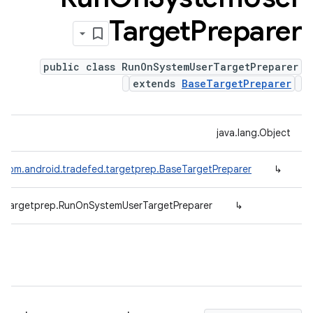
Target
Preparer
public class RunOnSystemUserTargetPreparer
extends
BaseTargetPreparer
java.lang.Object
com.android.tradefed.targetprep.BaseTargetPreparer
↳
d.targetprep.RunOnSystemUserTargetPreparer
↳