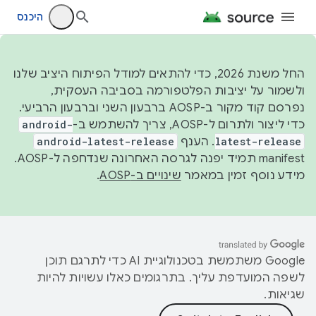
היכנס
החל משנת 2026, כדי להתאים למודל הפיתוח היציב שלנו
ולשמור על יציבות הפלטפורמה בסביבה העסקית,
נפרסם קוד מקור ב-AOSP ברבעון השני וברבעון הרביעי.
כדי ליצור ולתרום ל-AOSP, צריך להשתמש ב-
android-
latest-release
. הענף
android-latest-release
manifest תמיד יפנה לגרסה האחרונה שנדחפה ל-AOSP.
מידע נוסף זמין במאמר
שינויים ב-AOSP
.
‫Google משתמשת בטכנולוגיית AI כדי לתרגם תוכן
לשפה המועדפת עליך. בתרגומים כאלו עשויות להיות
שגיאות.