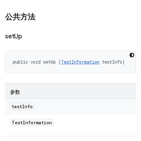
公共方法
set
Up
public void setUp (
TestInformation
 testInfo)
参数
test
Info
Test
Information