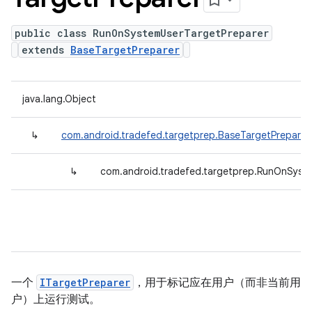
public class RunOnSystemUserTargetPreparer
extends
BaseTargetPreparer
java.lang.Object
↳
com.android.tradefed.targetprep.BaseTargetPreparer
↳
com.android.tradefed.targetprep.RunOnSyst
一个
ITargetPreparer
，用于标记应在用户（而非当前用
户）上运行测试。