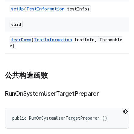
set
Up
(
Test
Information
test
Info)
void
tear
Down
(
Test
Information
test
Info
,
Throwable
e)
公共构造函数
Run
On
System
User
Target
Preparer
public RunOnSystemUserTargetPreparer ()