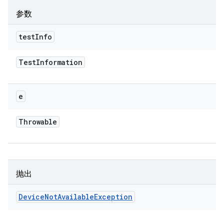
参数
test
Info
Test
Information
e
Throwable
抛出
Device
Not
Available
Exception