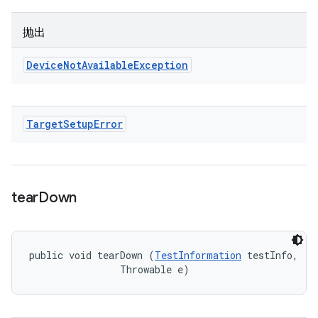
抛出
Device
Not
Available
Exception
Target
Setup
Error
tear
Down
public void tearDown (
TestInformation
 testInfo, 

                Throwable e)