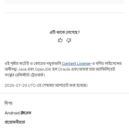
এটি কাজে লেগেছে?
এই পৃষ্ঠার কন্টেন্ট ও কোডের নমুনাগুলি
Content License
-এ বর্ণিত লাইসেন্সের
অধীনস্থ। Java এবং OpenJDK হল Oracle এবং/অথবা তার অ্যাফিলিয়েট
সংস্থার রেজিস্টার্ড ট্রেডমার্ক।
2025-07-29 UTC-তে শেষবার আপডেট করা হয়েছে।
বিল্ড
Android স্টোরেজ
প্রয়োজনীয়তা