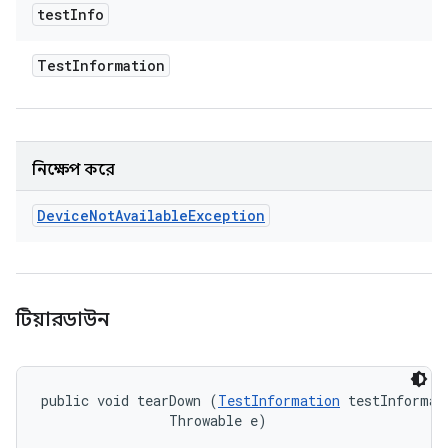
test
Info
Test
Information
নিক্ষেপ করে
Device
Not
Available
Exception
টিয়ারডাউন
public void tearDown (
TestInformation
 testInformati
                Throwable e)