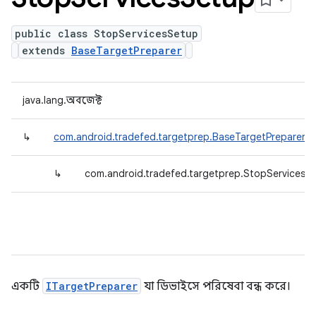
public class StopServicesSetup
extends
BaseTargetPreparer
java.lang.অবজেক্ট
↳
com.android.tradefed.targetprep.BaseTargetPreparer
↳
com.android.tradefed.targetprep.StopServicesS
একটি
ITargetPreparer
যা ডিভাইসে পরিষেবা বন্ধ করে।