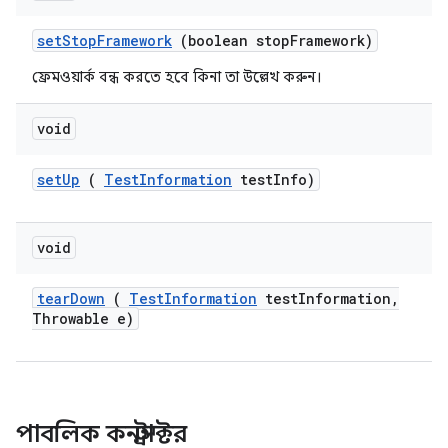
set
Stop
Framework
(boolean stop
Framework)
ফ্রেমওয়ার্ক বন্ধ করতে হবে কিনা তা উল্লেখ করুন।
void
set
Up
(
Test
Information
test
Info)
void
tear
Down
(
Test
Information
test
Information
,
Throwable e)
পাবলিক কনস্ট্রাক্টর