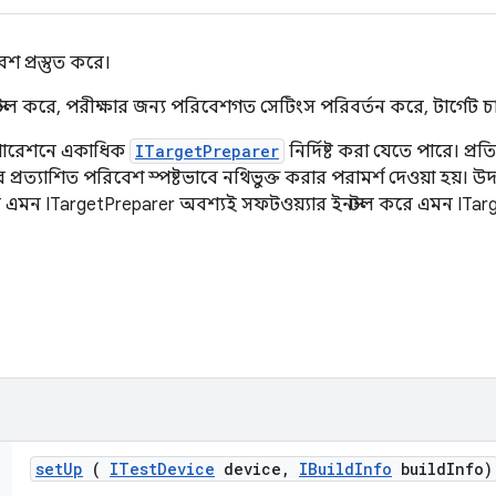
েশ প্রস্তুত করে।
্টল করে, পরীক্ষার জন্য পরিবেশগত সেটিংস পরিবর্তন করে, টার্গেট চা
গারেশনে একাধিক
ITargetPreparer
নির্দিষ্ট করা যেতে পারে। প্
্যাশিত পরিবেশ স্পষ্টভাবে নথিভুক্ত করার পরামর্শ দেওয়া হয়। উদা
মন ITargetPreparer অবশ্যই সফটওয়্যার ইনস্টল করে এমন ITar
set
Up
(
ITest
Device
device
,
IBuild
Info
build
Info)