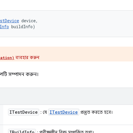
stDevice
 device, 

Info
 buildInfo)
ব্যবহার করুন
mation)
আপটি সম্পাদন করুন।
ITest
Device
ITest
Device
: যে
প্রস্তুত করতে হবে।
IBuild
Info
: পরীক্ষাধীন বিল্ড সম্পর্কিত তথ্য।