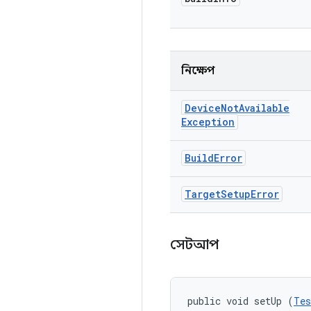
নিক্ষেপ
Device
Not
Available
Exception
Build
Error
Target
Setup
Error
সেটআপ
public void setUp (
Tes