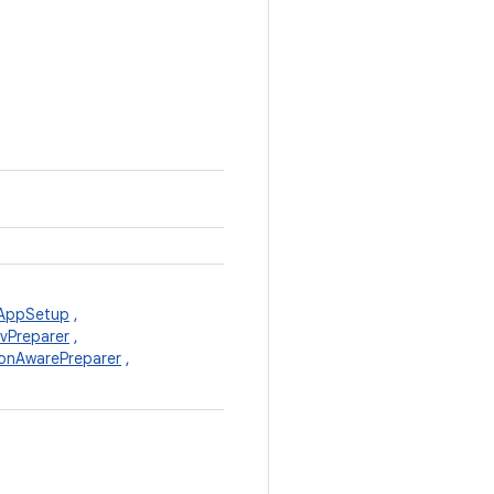
AppSetup
,
vPreparer
,
onAwarePreparer
,