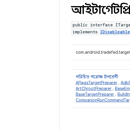
আইটার্গেটপ্রি
public interface ITarg
implements
IDisableable
com.android.tradefed.targe
পরিচিত পরোক্ষ উপশ্রেণী
AFlagsTargetPreparer
,
AdbS
ArtChrootPreparer
,
BaseEmu
BaseTargetPreparer
,
BuildI
CompanionRunCommandTarg