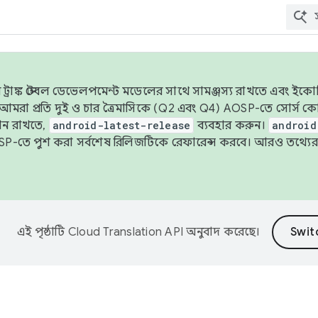
াঙ্ক স্টেবল ডেভেলপমেন্ট মডেলের সাথে সামঞ্জস্য রাখতে এবং ইকোসিস্ট
ে, আমরা প্রতি দুই ও চার ত্রৈমাসিকে (Q2 এবং Q4) AOSP-তে সোর্স
ান রাখতে,
android-latest-release
ব্যবহার করুন।
android
বদা AOSP-তে পুশ করা সর্বশেষ রিলিজটিকে রেফারেন্স করবে। আরও তথ্যের
এই পৃষ্ঠাটি
Cloud Translation API
অনুবাদ করেছে।