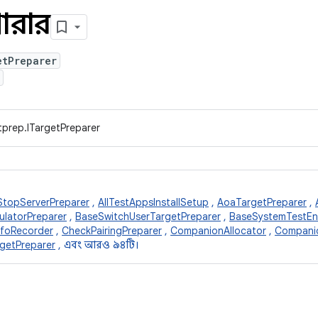
পারার
etPreparer
tprep.ITargetPreparer
topServerPreparer
,
AllTestAppsInstallSetup
,
AoaTargetPreparer
,
latorPreparer
,
BaseSwitchUserTargetPreparer
,
BaseSystemTestEn
nfoRecorder
,
CheckPairingPreparer
,
CompanionAllocator
,
Compani
etPreparer
, এবং আরও ৯৪টি।