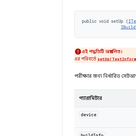
public void setUp (
ITe
IBuild
এই পদ্ধতিটি অপ্রচলিত।
এর পরিবর্তে
setUp(TestInfor
পরীক্ষার জন্য নির্ধারিত সেট
প্যারামিটার
device
build
Info