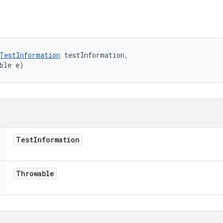
TestInformation
 testInformation, 

ble e)
Test
Information
Throwable