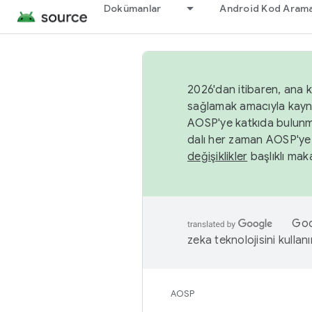
Dokümanlar
Android Kod Arama
2026'dan itibaren, ana k
sağlamak amacıyla kayn
AOSP'ye katkıda bulunm
dalı her zaman AOSP'ye 
değişiklikler
başlıklı maka
Goog
zeka teknolojisini kullanı
AOSP