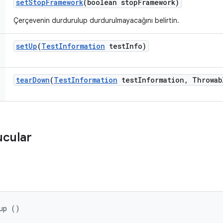
set
Stop
Framework
(boolean stop
Framework)
Çerçevenin durdurulup durdurulmayacağını belirtin.
set
Up
(
Test
Information
test
Info)
tear
Down
(
Test
Information
test
Information
,
Throwab
ucular
up ()