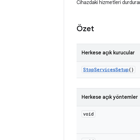
Cihazdaki hizmetleri durdura
Özet
Herkese açık kurucular
Stop
Services
Setup
()
Herkese açık yöntemler
void