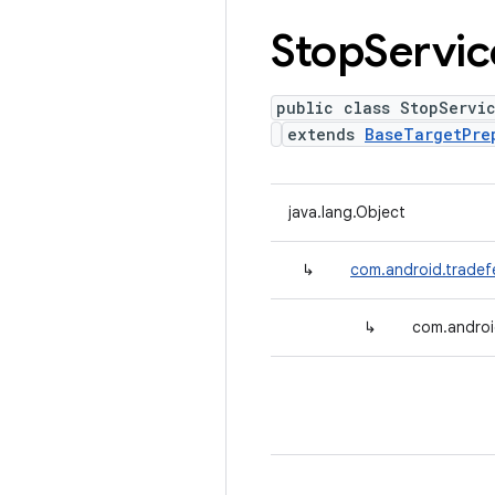
Stop
Servic
public class StopServi
extends
BaseTargetPre
java.lang.Object
↳
com.android.tradef
↳
com.androi