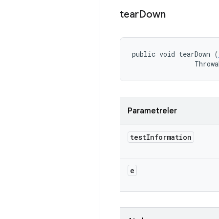
tear
Down
public void tearDown (
                Throwa
Parametreler
test
Information
e