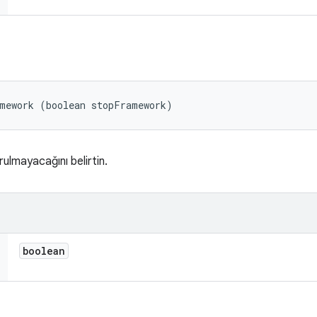
amework (boolean stopFramework)
ulmayacağını belirtin.
boolean