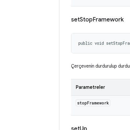
set
Stop
Framework
public void setStopFr
Çerçevenin durdurulup durdur
Parametreler
stop
Framework
set
Up