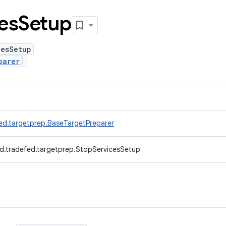
es
Setup
cesSetup
parer
ed.targetprep.BaseTargetPreparer
d.tradefed.targetprep.StopServicesSetup