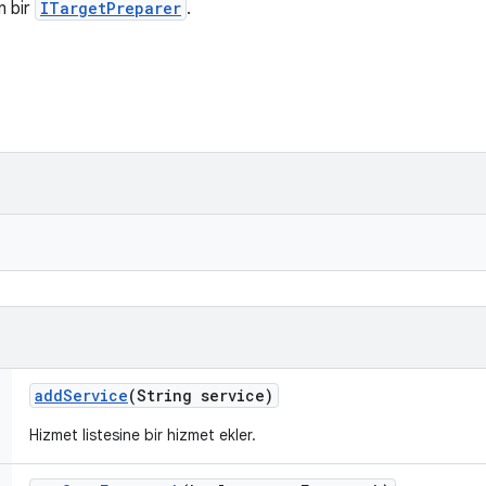
n bir
ITargetPreparer
.
add
Service
(String service)
Hizmet listesine bir hizmet ekler.