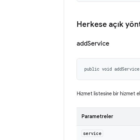
Herkese açık yön
add
Service
public void addService
Hizmet listesine bir hizmet ek
Parametreler
service