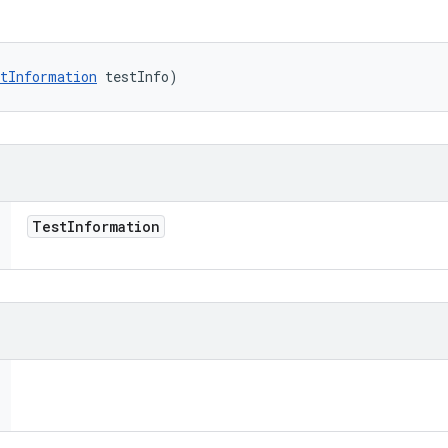
tInformation
 testInfo)
Test
Information