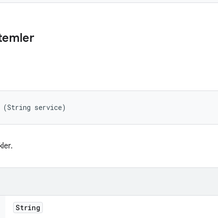
temler
 (String service)
ler.
String