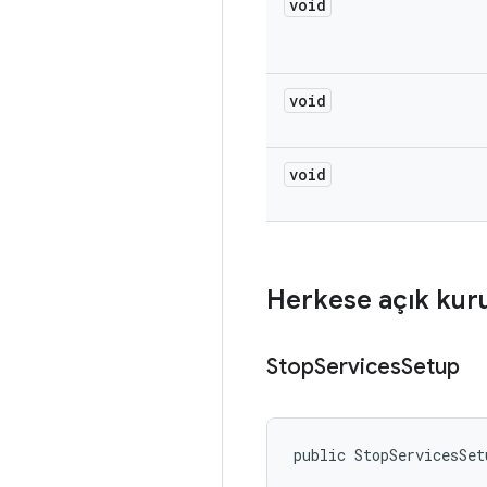
void
void
void
Herkese açık kur
Stop
Services
Setup
public StopServicesSet