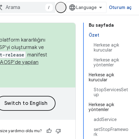
/
Oturum aç
Bu sayfada
Özet
latform kararlılığını
Herkese açık
SP'yi oluşturmak ve
kurucular
t-release
manifest
Herkese açık
n
AOSP'de yapılan
yöntemler
Herkese açık
kurucular
StopServicesSet
up
Herkese açık
yöntemler
addService
setStopFramewo
 size yardımcı oldu mu?
rk