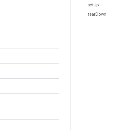
setUp
tearDown