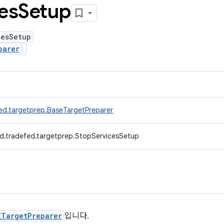
es
Setup
cesSetup
parer
ed.targetprep.BaseTargetPreparer
d.tradefed.targetprep.StopServicesSetup
ITargetPreparer
입니다.