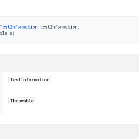
TestInformation
 testInformation, 

ble e)
Test
Information
Throwable