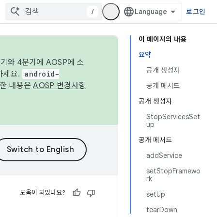
/
로그인
이 페이지의 내용
요약
기와 4분기에 AOSP에 소
공개 생성자
하세요.
android-
세한 내용은
AOSP 변경사항
공개 메서드
공개 생성자
StopServicesSet
up
공개 메서드
addService
setStopFramewo
rk
도움이 되었나요?
setUp
tearDown