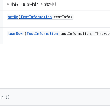
프레임워크를 중지할지 지정합니다.
set
Up
(
Test
Information
test
Info)
tear
Down
(
Test
Information
test
Information
,
Throwab
up ()