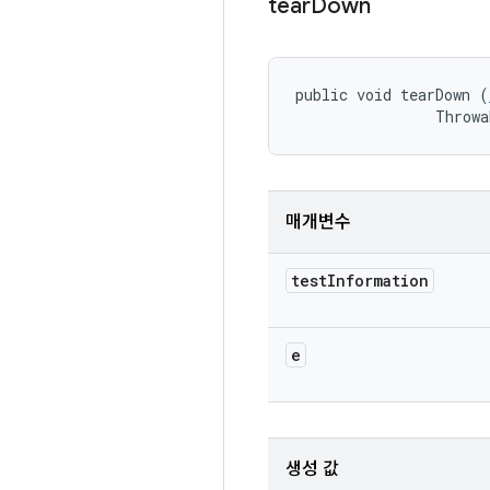
tear
Down
public void tearDown (
                Throwa
매개변수
test
Information
e
생성 값