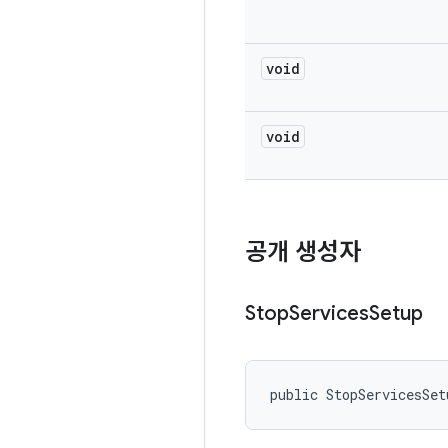
void
void
공개 생성자
Stop
Services
Setup
public StopServicesSet