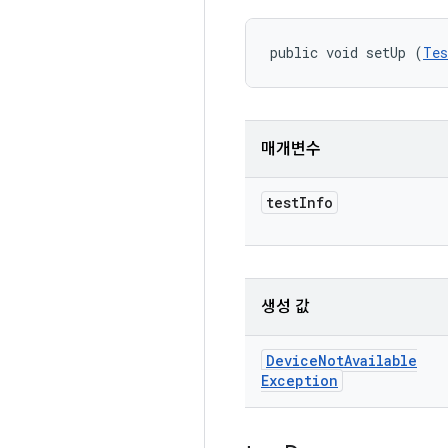
public void setUp (
Tes
매개변수
test
Info
생성 값
Device
Not
Available
Exception