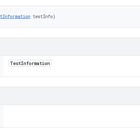
tInformation
 testInfo)
Test
Information