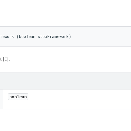
amework (boolean stopFramework)
니다.
boolean