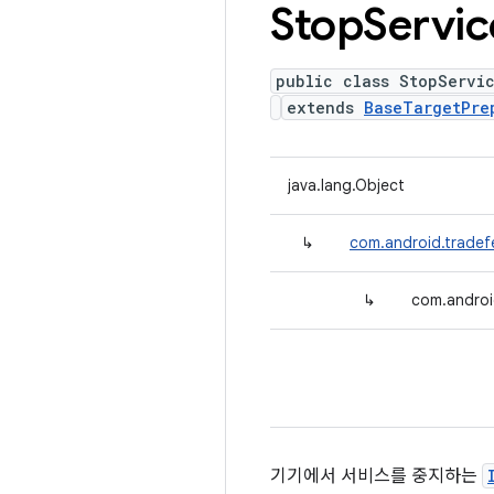
Stop
Servic
public class StopServi
extends
BaseTargetPre
java.lang.Object
↳
com.android.tradef
↳
com.androi
기기에서 서비스를 중지하는