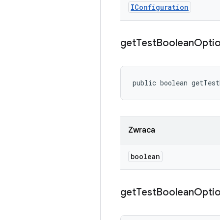
IConfiguration
get
Test
Boolean
Opti
public boolean getTes
Zwraca
boolean
get
Test
Boolean
Opti