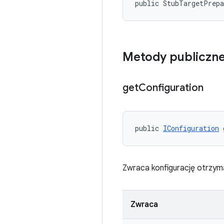
public StubTargetPrep
Metody publiczn
get
Configuration
public 
IConfiguration
 
Zwraca konfigurację otrzy
Zwraca