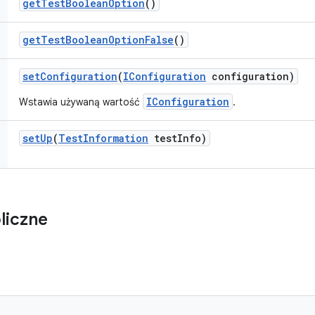
get
Test
Boolean
Option
()
get
Test
Boolean
Option
False
()
set
Configuration
(
IConfiguration
configuration)
IConfiguration
Wstawia używaną wartość
.
set
Up
(
Test
Information
test
Info)
liczne