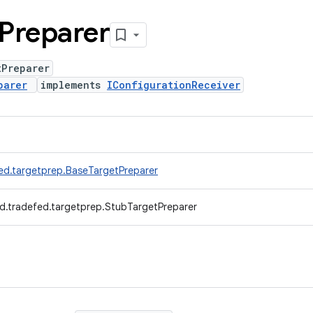
Preparer
tPreparer
parer
implements
IConfigurationReceiver
ed.targetprep.BaseTargetPreparer
d.tradefed.targetprep.StubTargetPreparer