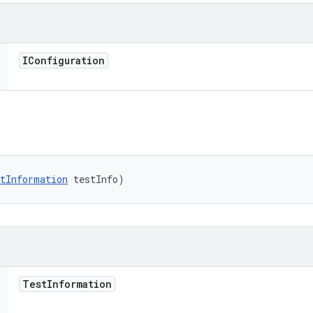
IConfiguration
tInformation
 testInfo)
Test
Information