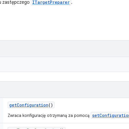
tu zastępczego
ITargetPreparer
.
get
Configuration
()
setConfiguratio
Zwraca konfigurację otrzymaną za pomocą