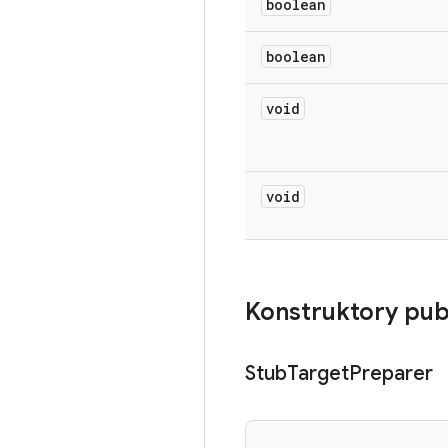
boolean
boolean
void
void
Konstruktory pub
Stub
Target
Preparer