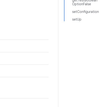
getTestBoolean
OptionFalse
setConfiguration
setUp