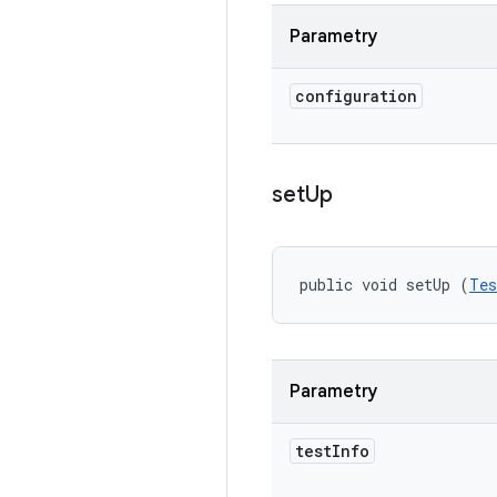
Parametry
configuration
set
Up
public void setUp (
Tes
Parametry
test
Info