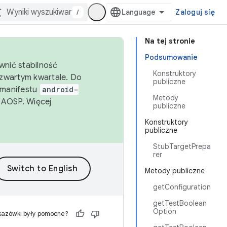
/
Zaloguj się
Na tej stronie
Podsumowanie
wnić stabilność
Konstruktory
zwartym kwartale. Do
publiczne
 manifestu
android-
Metody
 AOSP. Więcej
publiczne
Konstruktory
publiczne
StubTargetPrepa
rer
Metody publiczne
getConfiguration
getTestBoolean
Option
kazówki były pomocne?