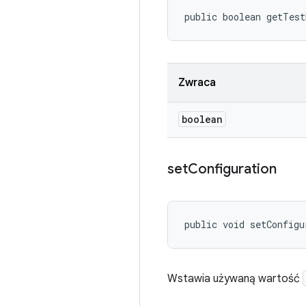
public boolean getTes
Zwraca
boolean
set
Configuration
public void setConfigu
Wstawia używaną wartość