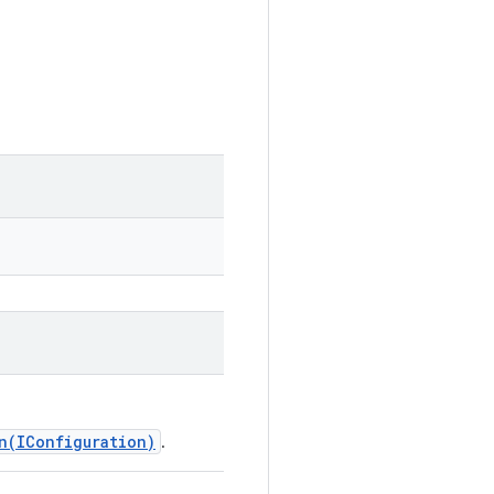
n(IConfiguration)
.