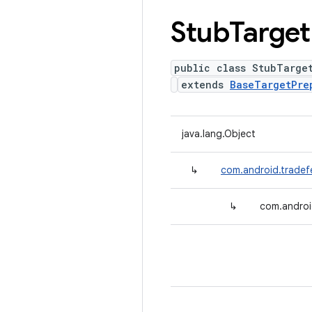
Stub
Target
public class StubTarge
extends
BaseTargetPre
java.lang.Object
↳
com.android.tradef
↳
com.androi