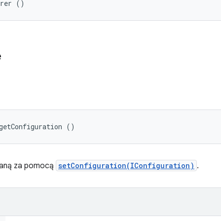
arer ()
e
getConfiguration ()
maną za pomocą
setConfiguration(IConfiguration)
.