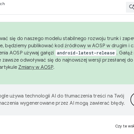
rch
wać się do naszego modelu stabilnego rozwoju trunk i zape
e, będziemy publikować kod źródłowy w AOSP w drugim i c
enia AOSP używaj gałęzi
android-latest-release
. Gałąź
 zawsze odwoływać się do najnowszej wersji przesłanej do
 artykule
Zmiany w AOSP
.
gle używa technologii AI do tłumaczenia treści na Twój
umaczenia wygenerowane przez AI mogą zawierać błędy.
Czy te ws